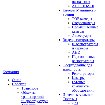
назначения
AHD HD-SDI
Камеры Машинного
Зрения
TOF камеры
Стереокамеры
Промышленные
камеры
Аксессуары
Видеорегистраторы
IP регистраторы
и серверы
AHD
Персональные
регистраторы
Оборудование для
транспорта
Компания
Регистраторы
Камеры
О нас
Готовые
Проекты
комплекты
Транспорт
оборудования
Объекты
Интеллектуальные
транспортной
Системы
инфраструктуры
Для