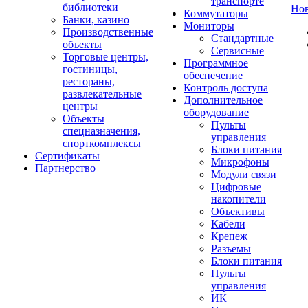
транспорте
библиотеки
Но
Коммутаторы
Банки, казино
Мониторы
Производственные
Стандартные
объекты
Сервисные
Торговые центры,
Программное
гостиницы,
обеспечение
рестораны,
Контроль доступа
развлекательные
Дополнительное
центры
оборудование
Объекты
Пульты
спецназначения,
управления
спорткомплексы
Блоки питания
Сертификаты
Микрофоны
Партнерство
Модули связи
Цифровые
накопители
Объективы
Кабели
Крепеж
Разъемы
Блоки питания
Пульты
управления
ИК