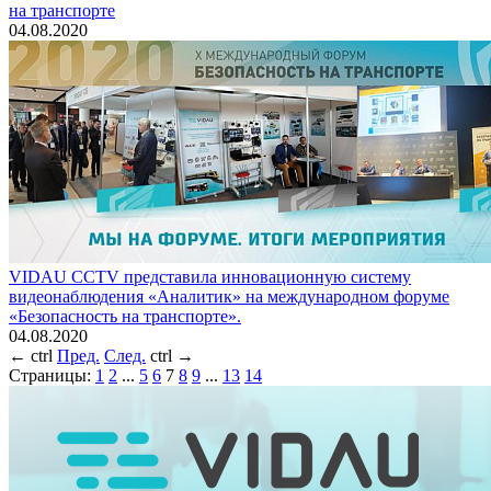
на транспорте
04.08.2020
VIDAU CCTV представила инновационную систему
видеонаблюдения «Аналитик» на международном форуме
«Безопасность на транспорте».
04.08.2020
←
ctrl
Пред.
След.
ctrl
→
Страницы:
1
2
...
5
6
7
8
9
...
13
14