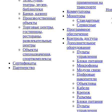
Телестудии,
применения на
театры, музеи,
транспорте
библиотеки
Но
Коммутаторы
Банки, казино
Мониторы
Производственные
Стандартные
объекты
Сервисные
Торговые центры,
Программное
гостиницы,
обеспечение
рестораны,
Контроль доступа
развлекательные
Дополнительное
центры
оборудование
Объекты
Пульты
спецназначения,
управления
спорткомплексы
Блоки питания
Сертификаты
Микрофоны
Партнерство
Модули связи
Цифровые
накопители
Объективы
Кабели
Крепеж
Разъемы
Блоки питания
Пульты
управления