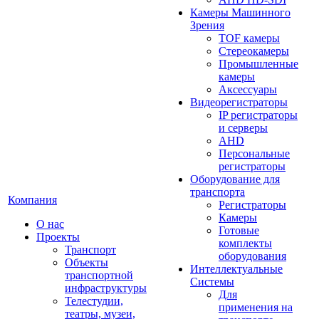
Камеры Машинного
Зрения
TOF камеры
Стереокамеры
Промышленные
камеры
Аксессуары
Видеорегистраторы
IP регистраторы
и серверы
AHD
Персональные
регистраторы
Оборудование для
транспорта
Компания
Регистраторы
Камеры
О нас
Готовые
Проекты
комплекты
Транспорт
оборудования
Объекты
Интеллектуальные
транспортной
Системы
инфраструктуры
Для
Телестудии,
применения на
театры, музеи,