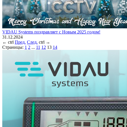
VIDAU Systems поздравляет с Новым 2025 годом!
31.12.2024
←
ctrl
Пред.
След.
ctrl
→
Страницы:
1
2
...
11
12
13
14