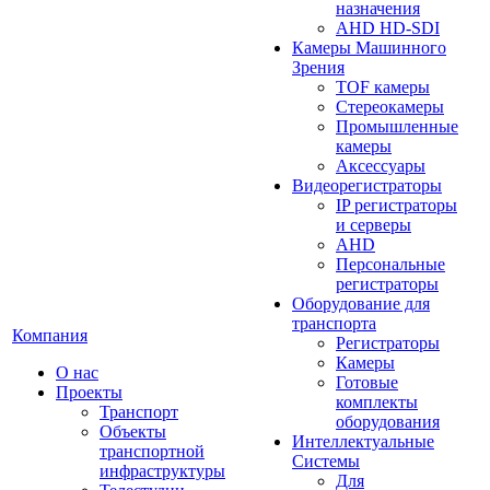
назначения
AHD HD-SDI
Камеры Машинного
Зрения
TOF камеры
Стереокамеры
Промышленные
камеры
Аксессуары
Видеорегистраторы
IP регистраторы
и серверы
AHD
Персональные
регистраторы
Оборудование для
транспорта
Компания
Регистраторы
Камеры
О нас
Готовые
Проекты
комплекты
Транспорт
оборудования
Объекты
Интеллектуальные
транспортной
Системы
инфраструктуры
Для