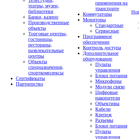
Телестудии,
применения на
театры, музеи,
транспорте
библиотеки
Но
Коммутаторы
Банки, казино
Мониторы
Производственные
Стандартные
объекты
Сервисные
Торговые центры,
Программное
гостиницы,
обеспечение
рестораны,
Контроль доступа
развлекательные
Дополнительное
центры
оборудование
Объекты
Пульты
спецназначения,
управления
спорткомплексы
Блоки питания
Сертификаты
Микрофоны
Партнерство
Модули связи
Цифровые
накопители
Объективы
Кабели
Крепеж
Разъемы
Блоки питания
Пульты
управления