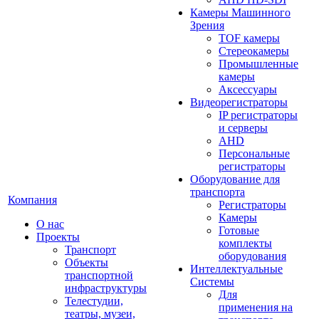
Камеры Машинного
Зрения
TOF камеры
Стереокамеры
Промышленные
камеры
Аксессуары
Видеорегистраторы
IP регистраторы
и серверы
AHD
Персональные
регистраторы
Оборудование для
транспорта
Компания
Регистраторы
Камеры
О нас
Готовые
Проекты
комплекты
Транспорт
оборудования
Объекты
Интеллектуальные
транспортной
Системы
инфраструктуры
Для
Телестудии,
применения на
театры, музеи,