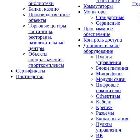
транспорте
библиотеки
Но
Коммутаторы
Банки, казино
Мониторы
Производственные
Стандартные
объекты
Сервисные
Торговые центры,
Программное
гостиницы,
обеспечение
рестораны,
Контроль доступа
развлекательные
Дополнительное
центры
оборудование
Объекты
Пульты
спецназначения,
управления
спорткомплексы
Блоки питания
Сертификаты
Микрофоны
Партнерство
Модули связи
Цифровые
накопители
Объективы
Кабели
Крепеж
Разъемы
Блоки питания
Пульты
управления
ИК