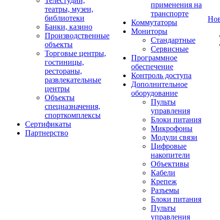
Телестудии,
применения на
театры, музеи,
транспорте
библиотеки
Но
Коммутаторы
Банки, казино
Мониторы
Производственные
Стандартные
объекты
Сервисные
Торговые центры,
Программное
гостиницы,
обеспечение
рестораны,
Контроль доступа
развлекательные
Дополнительное
центры
оборудование
Объекты
Пульты
спецназначения,
управления
спорткомплексы
Блоки питания
Сертификаты
Микрофоны
Партнерство
Модули связи
Цифровые
накопители
Объективы
Кабели
Крепеж
Разъемы
Блоки питания
Пульты
управления