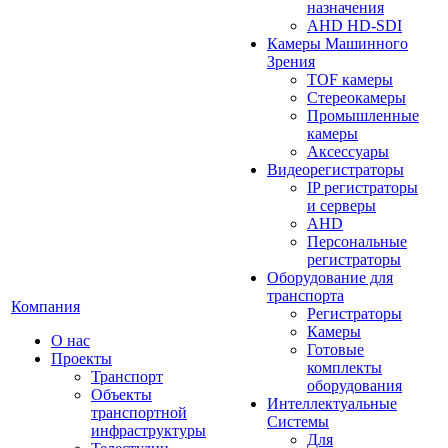
назначения
AHD HD-SDI
Камеры Машинного
Зрения
TOF камеры
Стереокамеры
Промышленные
камеры
Аксессуары
Видеорегистраторы
IP регистраторы
и серверы
AHD
Персональные
регистраторы
Оборудование для
транспорта
Компания
Регистраторы
Камеры
О нас
Готовые
Проекты
комплекты
Транспорт
оборудования
Объекты
Интеллектуальные
транспортной
Системы
инфраструктуры
Для