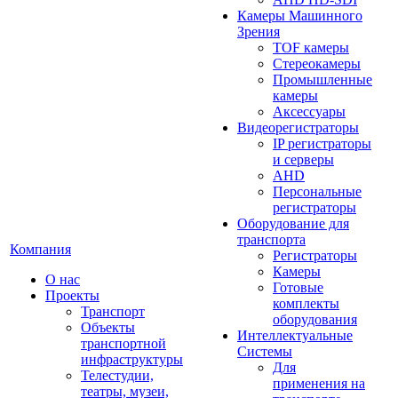
Камеры Машинного
Зрения
TOF камеры
Стереокамеры
Промышленные
камеры
Аксессуары
Видеорегистраторы
IP регистраторы
и серверы
AHD
Персональные
регистраторы
Оборудование для
транспорта
Компания
Регистраторы
Камеры
О нас
Готовые
Проекты
комплекты
Транспорт
оборудования
Объекты
Интеллектуальные
транспортной
Системы
инфраструктуры
Для
Телестудии,
применения на
театры, музеи,