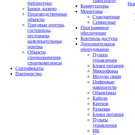
транспорте
библиотеки
Но
Коммутаторы
Банки, казино
Мониторы
Производственные
Стандартные
объекты
Сервисные
Торговые центры,
Программное
гостиницы,
обеспечение
рестораны,
Контроль доступа
развлекательные
Дополнительное
центры
оборудование
Объекты
Пульты
спецназначения,
управления
спорткомплексы
Блоки питания
Сертификаты
Микрофоны
Партнерство
Модули связи
Цифровые
накопители
Объективы
Кабели
Крепеж
Разъемы
Блоки питания
Пульты
управления
ИК