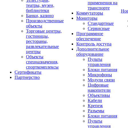
Телестудии,
применения на
театры, музеи,
транспорте
библиотеки
Но
Коммутаторы
Банки, казино
Мониторы
Производственные
Стандартные
объекты
Сервисные
Торговые центры,
Программное
гостиницы,
обеспечение
рестораны,
Контроль доступа
развлекательные
Дополнительное
центры
оборудование
Объекты
Пульты
спецназначения,
управления
спорткомплексы
Блоки питания
Сертификаты
Микрофоны
Партнерство
Модули связи
Цифровые
накопители
Объективы
Кабели
Крепеж
Разъемы
Блоки питания
Пульты
управления