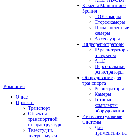
Камеры Машинного
Зрения
TOF камеры
Стереокамеры
Промышленные
камеры
Аксессуары
Видеорегистраторы
IP регистраторы
и серверы
AHD
Персональные
регистраторы
Оборудование для
транспорта
Компания
Регистраторы
Камеры
О нас
Готовые
Проекты
комплекты
Транспорт
оборудования
Объекты
Интеллектуальные
транспортной
Системы
инфраструктуры
Для
Телестудии,
применения на
театры, музеи,