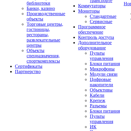
транспорте
библиотеки
Но
Коммутаторы
Банки, казино
Мониторы
Производственные
Стандартные
объекты
Сервисные
Торговые центры,
Программное
гостиницы,
обеспечение
рестораны,
Контроль доступа
развлекательные
Дополнительное
центры
оборудование
Объекты
Пульты
спецназначения,
управления
спорткомплексы
Блоки питания
Сертификаты
Микрофоны
Партнерство
Модули связи
Цифровые
накопители
Объективы
Кабели
Крепеж
Разъемы
Блоки питания
Пульты
управления
ИК