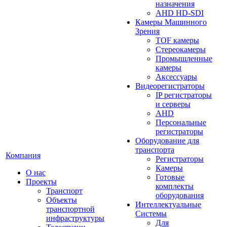
назначения
AHD HD-SDI
Камеры Машинного
Зрения
TOF камеры
Стереокамеры
Промышленные
камеры
Аксессуары
Видеорегистраторы
IP регистраторы
и серверы
AHD
Персональные
регистраторы
Оборудование для
транспорта
Компания
Регистраторы
Камеры
О нас
Готовые
Проекты
комплекты
Транспорт
оборудования
Объекты
Интеллектуальные
транспортной
Системы
инфраструктуры
Для