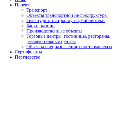
Проекты
Транспорт
Объекты транспортной инфраструктуры
Телестудии, театры, музеи, библиотеки
Банки, казино
Производственные объекты
Торговые центры, гостиницы, рестораны,
развлекательные центры
Объекты спецназначения, спорткомплексы
Сертификаты
Партнерство