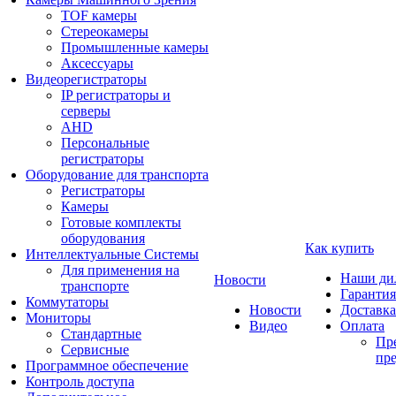
TOF камеры
Стереокамеры
Промышленные камеры
Аксессуары
Видеорегистраторы
IP регистраторы и
серверы
AHD
Персональные
регистраторы
Оборудование для транспорта
Регистраторы
Камеры
Готовые комплекты
оборудования
Как купить
Интеллектуальные Системы
Для применения на
Наши ди
Новости
транспорте
Гарантия
Коммутаторы
Новости
Доставка
Мониторы
Видео
Оплата
Стандартные
Пре
Сервисные
пре
Программное обеспечение
Контроль доступа