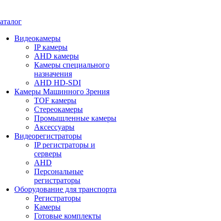
аталог
Видеокамеры
IP камеры
AHD камеры
Камеры специального
назначения
AHD HD-SDI
Камеры Машинного Зрения
TOF камеры
Стереокамеры
Промышленные камеры
Аксессуары
Видеорегистраторы
IP регистраторы и
серверы
AHD
Персональные
регистраторы
Оборудование для транспорта
Регистраторы
Камеры
Готовые комплекты