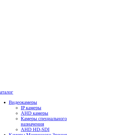
аталог
Видеокамеры
IP камеры
AHD камеры
Камеры специального
назначения
AHD HD-SDI
Камеры Машинного Зрения