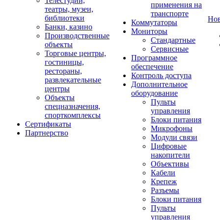
Телестудии,
применения на
театры, музеи,
транспорте
библиотеки
Но
Коммутаторы
Банки, казино
Мониторы
Производственные
Стандартные
объекты
Сервисные
Торговые центры,
Программное
гостиницы,
обеспечение
рестораны,
Контроль доступа
развлекательные
Дополнительное
центры
оборудование
Объекты
Пульты
спецназначения,
управления
спорткомплексы
Блоки питания
Сертификаты
Микрофоны
Партнерство
Модули связи
Цифровые
накопители
Объективы
Кабели
Крепеж
Разъемы
Блоки питания
Пульты
управления