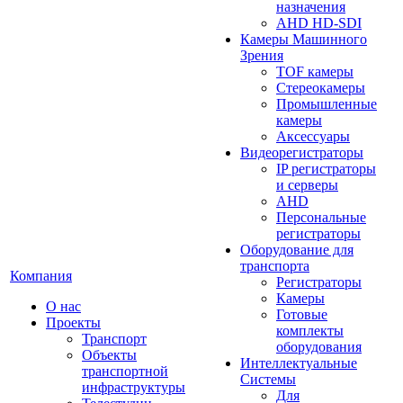
назначения
AHD HD-SDI
Камеры Машинного
Зрения
TOF камеры
Стереокамеры
Промышленные
камеры
Аксессуары
Видеорегистраторы
IP регистраторы
и серверы
AHD
Персональные
регистраторы
Оборудование для
транспорта
Компания
Регистраторы
Камеры
О нас
Готовые
Проекты
комплекты
Транспорт
оборудования
Объекты
Интеллектуальные
транспортной
Системы
инфраструктуры
Для