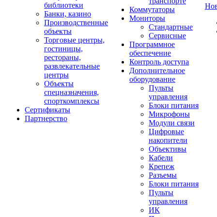
транспорте
библиотеки
Но
Коммутаторы
Банки, казино
Мониторы
Производственные
Стандартные
объекты
Сервисные
Торговые центры,
Программное
гостиницы,
обеспечение
рестораны,
Контроль доступа
развлекательные
Дополнительное
центры
оборудование
Объекты
Пульты
спецназначения,
управления
спорткомплексы
Блоки питания
Сертификаты
Микрофоны
Партнерство
Модули связи
Цифровые
накопители
Объективы
Кабели
Крепеж
Разъемы
Блоки питания
Пульты
управления
ИК