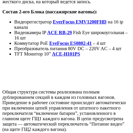
жесткого диска, на который ведется запись.
Состав 2-ого Блока (пассажирские вагоны):
Видеорегистратор
EverFocus EMV1200FHD
на 16 ip
канала
Видеокамера IP
ACE RB-29
Fish Eye широкоугольная –
16 шт
Коммутатор PoE
EveFocus ES0802-41
– 4 шт
Преобразователь питания 80V DC – 220V AC – 4 шт
TFT Монитор 10”
ACE-H101PS
Общая структура системы реализована полным
дублированием секций в каждом из головных вагонов.
Приведение в рабочее состояние происходит автоматически
при включении цепей управления от штатного пакетного
переключателя “включение батареи”, установленного в
главном щите ГЩ1 каждого вагона. В цепи предусмотрена
защита — автоматический переключатель “Питание видео”
(на щите ГЩ2 каждого вагона).