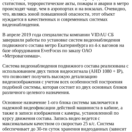
статистики, террористические акты, пожары и аварии в метро
происходят чаще, чем в аэропортах и на вокзалах. Очевидно,
что,
являясь зоной повышенной опасности, этот объект
нуждается в качественных и современных системах
видеонаблюдения.
В апреле 2019 года специалисты компании VIDAU СБ
завершили работы по установке систем видеонаблюдения
подвижного состава метро Екатеринбурга из 4-х вагонов на
базе оборудования EverFocus по заказу ОАО
«Метровагонмаш».
Система видеонаблюдения подвижного состава реализована с
использованием двух типов видеосигнала (AHD 1080 + IP),
что позволяет получить высокую детализацию
видеоизображения с учетом всех особенностей построения
подобной системы, которая состоит из двух основных блоков
различного целевого назначения.
Основное назначение 1-ого блока системы заключается в
надежной видеофиксации действий машиниста в кабине, а
также в записи изображения с камеры, установленной по
курсу движения состава. Запись видео ведется с
максимальным качеством со скоростью 25 к/с. Система
обеспечивает до 30-ти суток хранения видеоданных (зависит