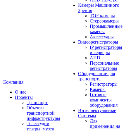
Камеры Машинного
Зрения
TOF камеры
Стереокамеры
Промышленные
камеры
Аксессуары
Видеорегистраторы
IP регистраторы
и серверы
AHD
Персональные
регистраторы
Оборудование для
транспорта
Компания
Регистраторы
Камеры
О нас
Готовые
Проекты
комплекты
Транспорт
оборудования
Объекты
Интеллектуальные
транспортной
Системы
инфраструктуры
Для
Телестудии,
применения на
театры, музеи,