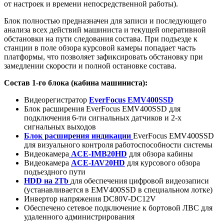
от настроек и времени непосредственной работы).
Блок полностью предназначен для записи и последующего
анализа всех действий машиниста и текущей оперативной
обстановки на пути следования состава. При подъезде к
станции в поле обзора курсовой камеры попадает часть
платформы, что позволяет зафиксировать обстановку при
замедлении скорости и полной остановке состава.
Состав 1-го блока (кабина машиниста):
Видеорегистратор
EverFocus EMV400SSD
Блок расширения EverFocus EMV400SSD для
подключения 6-ти сигнальных датчиков и 2-х
сигнальных выходов
Блок расширения индикации
EverFocus EMV400SSD
для визуального контроля работоспособности системы
Видеокамера
ACE-IMB20HD
для обзора кабины
Видеокамера
ACE-IAV20HD
для курсового обзора
подъездного пути
HDD
на 2Tb
для обеспечения цифровой видеозаписи
(устанавливается в EMV400SSD в специальном лотке)
Инвертор напряжения DC80V-DC12V
Обеспечено сетевое подключение к бортовой ЛВС для
удаленного администрирования