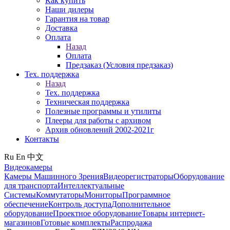
Как купить
Наши дилеры
Гарантия на товар
Доставка
Оплата
Назад
Оплата
Предзаказ (Условия предзаказ)
Тех. поддержка
Назад
Тех. поддержка
Техническая поддержка
Полезные программы и утилиты
Плееры для работы с архивом
Архив обновлений 2002-2021г
Контакты
Ru
En
中文
Видеокамеры
Камеры Машинного Зрения
Видеорегистраторы
Оборудование
для транспорта
Интеллектуальные
Системы
Коммутаторы
Мониторы
Программное
обеспечение
Контроль доступа
Дополнительное
оборудование
Проектное оборудование
Товары интернет-
магазинов
Готовые комплекты
Распродажа