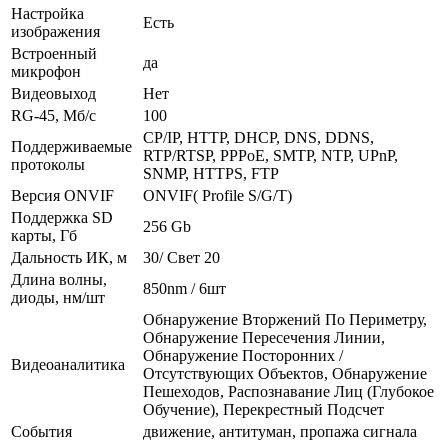
Настройка
Есть
изображения
Встроенный
да
микрофон
Видеовыход
Нет
RG-45, Мб/с
100
CP/IP, HTTP, DHCP, DNS, DDNS,
Поддерживаемые
RTP/RTSP, PPPoE, SMTP, NTP, UPnP,
протоколы
SNMP, HTTPS, FTP
Версия ONVIF
ONVIF( Profile S/G/T)
Поддержка SD
256 Gb
карты, Гб
Дальность ИК, м
30/ Свет 20
Длина волны,
850nm / 6шт
диоды, нм/шт
Обнаружение Вторжений По Периметру,
Обнаружение Пересечения Линии,
Обнаружение Посторонних /
Видеоаналитика
Отсутствующих Объектов, Обнаружение
Пешеходов, Распознавание Лиц (Глубокое
Обучение), Перекрестный Подсчет
События
движение, антитуман, пропажа сигнала