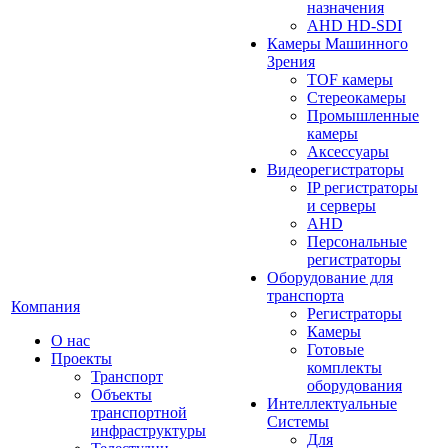
назначения
AHD HD-SDI
Камеры Машинного
Зрения
TOF камеры
Стереокамеры
Промышленные
камеры
Аксессуары
Видеорегистраторы
IP регистраторы
и серверы
AHD
Персональные
регистраторы
Оборудование для
транспорта
Компания
Регистраторы
Камеры
О нас
Готовые
Проекты
комплекты
Транспорт
оборудования
Объекты
Интеллектуальные
транспортной
Системы
инфраструктуры
Для