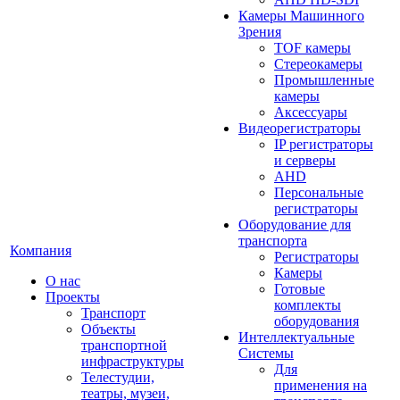
Камеры Машинного
Зрения
TOF камеры
Стереокамеры
Промышленные
камеры
Аксессуары
Видеорегистраторы
IP регистраторы
и серверы
AHD
Персональные
регистраторы
Оборудование для
транспорта
Компания
Регистраторы
Камеры
О нас
Готовые
Проекты
комплекты
Транспорт
оборудования
Объекты
Интеллектуальные
транспортной
Системы
инфраструктуры
Для
Телестудии,
применения на
театры, музеи,