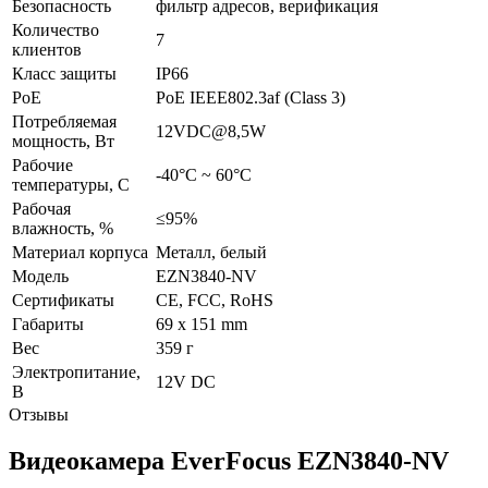
Безопасность
фильтр адресов, верификация
Количество
7
клиентов
Класс защиты
IP66
PoE
PoE IEEE802.3af (Class 3)
Потребляемая
12VDC@8,5W
мощность, Вт
Рабочие
-40°C ~ 60°C
температуры, С
Рабочая
≤95%
влажность, %
Материал корпуса
Металл, белый
Модель
EZN3840-NV
Сертификаты
CE, FCC, RoHS
Габариты
69 x 151 mm
Вес
359 г
Электропитание,
12V DC
В
Отзывы
Видеокамера EverFocus EZN3840-NV