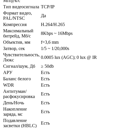
МП@к/с
Тип видеосигнала
TCP/IP
Формат видео,
Да
PAL/NTSC
Компрессия
H.264/H.265
Максимальный
8Kbps ~ 16Mbps
битрейд, Мб/с
Объектив, мм
f=3,6 mm
Затвор, сек
1/5 ~ 1/20,000s
Чувствительность,
0.0005 lux (AGC); 0 lux @ IR
Люкс
Сигнал/шум, Дб
≥ 50db
АРУ
Есть
Баланс белого
Есть
WDR
Есть
Антитуман/
Есть
расфокусировка
День/Ночь
Есть
Накопление
Есть
заряда, мс
Подавление
Есть
засветки (HBLC)