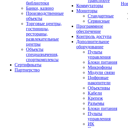
транспорте
библиотеки
Но
Коммутаторы
Банки, казино
Мониторы
Производственные
Стандартные
объекты
Сервисные
Торговые центры,
Программное
гостиницы,
обеспечение
рестораны,
Контроль доступа
развлекательные
Дополнительное
центры
оборудование
Объекты
Пульты
спецназначения,
управления
спорткомплексы
Блоки питания
Сертификаты
Микрофоны
Партнерство
Модули связи
Цифровые
накопители
Объективы
Кабели
Крепеж
Разъемы
Блоки питания
Пульты
управления
ИК