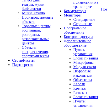
Телестудии,
применения на
театры, музеи,
транспорте
библиотеки
Но
Коммутаторы
Банки, казино
Мониторы
Производственные
Стандартные
объекты
Сервисные
Торговые центры,
Программное
гостиницы,
обеспечение
рестораны,
Контроль доступа
развлекательные
Дополнительное
центры
оборудование
Объекты
Пульты
спецназначения,
управления
спорткомплексы
Блоки питания
Сертификаты
Микрофоны
Партнерство
Модули связи
Цифровые
накопители
Объективы
Кабели
Крепеж
Разъемы
Блоки питания
Пульты
управления