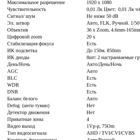
Максимальное разрешение
1920 х 1080
Чувствительность
0,01 Лк Цвет; 0,01 Лк ч/
Сигнал/ шум
Не ниже 50 dB
Эл. затвор
Aвто, FLK, Ручной. 1/50
Объектив
36 x Zoom, 4.6mm-165m
Цифровой zoom
20 x
Стабилизация фокуса
Есть
ИК подсветка
До 150м. 850nm
ИК диоды
8шт: 2 настраиваемые г
День/Ночь
Авто/День/Ночь
AGC
Авто
BLC
Есть
WDR
Есть
DNR
Есть
Баланс белого
Авто
Defog (анти туман)
Нет
Детектор движения
Нет
Приватные зоны
4
Видео выход
1Vp-p, 75Om
Тип видеосигнала
AHD / TVI/CVI/CVBS
Контроль фокусировки
Авто/Ручной