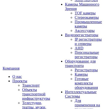
Камеры Машинного
Зрения
TOF камеры
Стереокамеры
Промышленные
камеры
Аксессуары
Видеорегистраторы
IP регистраторы
и серверы
AHD
Персональные
регистраторы
Оборудование для
транспорта
Компания
Регистраторы
Камеры
О нас
Готовые
Проекты
комплекты
Транспорт
оборудования
Объекты
Интеллектуальные
транспортной
Системы
инфраструктуры
Для
Телестудии,
применения на
театры, музеи,