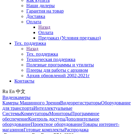
Как купить
Наши дилеры
Гарантия на товар
Доставка
Оплата
Назад
Оплата
Предзаказ (Условия предзаказ)
Тех. поддержка
Назад
Тех. поддержка
Техническая поддержка
Полезные программы и утилиты
Плееры для работы с архивом
Архив обновлений 2002-2021г
Контакты
Ru
En
中文
Видеокамеры
Камеры Машинного Зрения
Видеорегистраторы
Оборудование
для транспорта
Интеллектуальные
Системы
Коммутаторы
Мониторы
Программное
обеспечение
Контроль доступа
Дополнительное
оборудование
Проектное оборудование
Товары интернет-
магазинов
Готовые комплекты
Распродажа