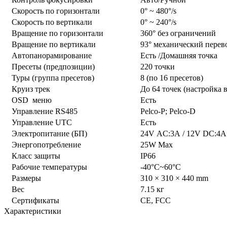
Скорость по горизонтали
0° ~ 480°/s
Скорость по вертикали
0° ~ 240°/s
Вращение по горизонтали
360° без ограничений
Вращение по вертикали
93° механический перев
Автопанорамирование
Есть /Домашняя точка
Пресеты (предпозиции)
220 точки
Туры (группа пресетов)
8 (по 16 пресетов)
Круиз трек
До 64 точек (настройка
OSD меню
Есть
Управление RS485
Pelco-P; Pelco-D
Управление UTC
Есть
Электропитание (БП)
24V АC:3A / 12V DC:4A
Энергопотребление
25W Max
Класс защиты
IP66
Рабочие температуры
-40°C~60°C
Размеры
310 × 310 × 440 mm
Вес
7.15 кг
Сертификаты
CE, FCC
Характеристики