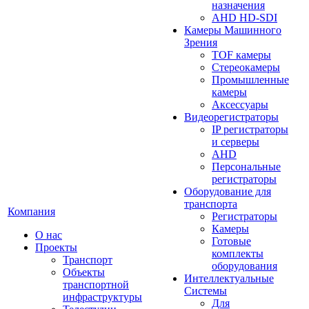
назначения
AHD HD-SDI
Камеры Машинного
Зрения
TOF камеры
Стереокамеры
Промышленные
камеры
Аксессуары
Видеорегистраторы
IP регистраторы
и серверы
AHD
Персональные
регистраторы
Оборудование для
транспорта
Компания
Регистраторы
Камеры
О нас
Готовые
Проекты
комплекты
Транспорт
оборудования
Объекты
Интеллектуальные
транспортной
Системы
инфраструктуры
Для