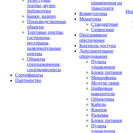
Телестудии,
применения на
театры, музеи,
транспорте
библиотеки
Но
Коммутаторы
Банки, казино
Мониторы
Производственные
Стандартные
объекты
Сервисные
Торговые центры,
Программное
гостиницы,
обеспечение
рестораны,
Контроль доступа
развлекательные
Дополнительное
центры
оборудование
Объекты
Пульты
спецназначения,
управления
спорткомплексы
Блоки питания
Сертификаты
Микрофоны
Партнерство
Модули связи
Цифровые
накопители
Объективы
Кабели
Крепеж
Разъемы
Блоки питания
Пульты
управления