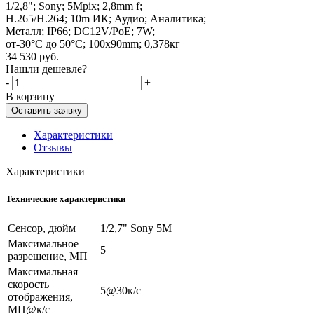
1/2,8"; Sony; 5Mpix; 2,8mm f;
H.265/H.264; 10m ИК; Аудио; Аналитика;
Металл; IP66; DC12V/PoE; 7W;
от-30°C до 50°C; 100x90mm; 0,378кг
34 530
руб.
Нашли дешевле?
-
+
В корзину
Оставить заявку
Характеристики
Отзывы
Характеристики
Технические характеристики
Сенсор, дюйм
1/2,7" Sony 5M
Максимальное
5
разрешение, МП
Максимальная
скорость
5@30к/c
отображения,
МП@к/с