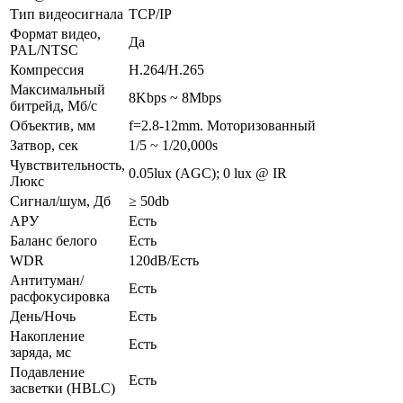
Тип видеосигнала
TCP/IP
Формат видео,
Да
PAL/NTSC
Компрессия
H.264/H.265
Максимальный
8Kbps ~ 8Mbps
битрейд, Мб/с
Объектив, мм
f=2.8-12mm. Моторизованный
Затвор, сек
1/5 ~ 1/20,000s
Чувствительность,
0.05lux (AGC); 0 lux @ IR
Люкс
Сигнал/шум, Дб
≥ 50db
АРУ
Есть
Баланс белого
Есть
WDR
120dB/Есть
Антитуман/
Есть
расфокусировка
День/Ночь
Есть
Накопление
Есть
заряда, мс
Подавление
Есть
засветки (HBLC)