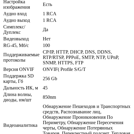
Настройка
Есть
изображения
Аудио вход
1 RCA
Аудио выход
1 RCA
Симплекс/
Да
Дуплекс
Видеовыход
Нет
RG-45, Мб/с
100
CP/IP, HTTP, DHCP, DNS, DDNS,
Поддерживаемые
RTP/RTSP, PPPoE, SMTP, NTP, UPnP,
протоколы
SNMP, HTTPS, FTP
Версия ONVIF
ONVIF( Profile S/G/T
Поддержка SD
256 Gb
карты, Гб
Дальность ИК, м
45
Длина волны,
850nm
диоды, нм/шт
Обнаружение Пешеходов и Транспортных
средств, Распознавание лиц,
Обнаружение Проникновения По
Периметру, Обнаружение Пересечения
Видеоаналитика
черты, Обнаружение Потерянных
Товаров, Перекрестный подсчет, Тепловая