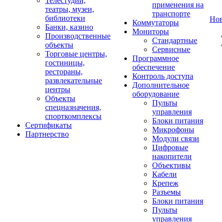
Телестудии,
применения на
театры, музеи,
транспорте
библиотеки
Но
Коммутаторы
Банки, казино
Мониторы
Производственные
Стандартные
объекты
Сервисные
Торговые центры,
Программное
гостиницы,
обеспечение
рестораны,
Контроль доступа
развлекательные
Дополнительное
центры
оборудование
Объекты
Пульты
спецназначения,
управления
спорткомплексы
Блоки питания
Сертификаты
Микрофоны
Партнерство
Модули связи
Цифровые
накопители
Объективы
Кабели
Крепеж
Разъемы
Блоки питания
Пульты
управления