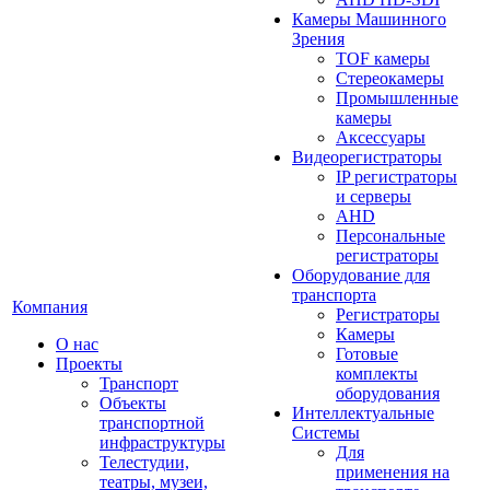
Камеры Машинного
Зрения
TOF камеры
Стереокамеры
Промышленные
камеры
Аксессуары
Видеорегистраторы
IP регистраторы
и серверы
AHD
Персональные
регистраторы
Оборудование для
транспорта
Компания
Регистраторы
Камеры
О нас
Готовые
Проекты
комплекты
Транспорт
оборудования
Объекты
Интеллектуальные
транспортной
Системы
инфраструктуры
Для
Телестудии,
применения на
театры, музеи,