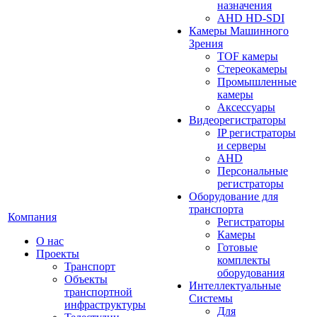
назначения
AHD HD-SDI
Камеры Машинного
Зрения
TOF камеры
Стереокамеры
Промышленные
камеры
Аксессуары
Видеорегистраторы
IP регистраторы
и серверы
AHD
Персональные
регистраторы
Оборудование для
транспорта
Компания
Регистраторы
Камеры
О нас
Готовые
Проекты
комплекты
Транспорт
оборудования
Объекты
Интеллектуальные
транспортной
Системы
инфраструктуры
Для