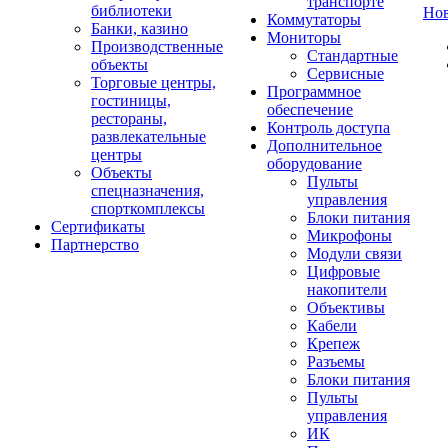
транспорте
библиотеки
Но
Коммутаторы
Банки, казино
Мониторы
Производственные
Стандартные
объекты
Сервисные
Торговые центры,
Программное
гостиницы,
обеспечение
рестораны,
Контроль доступа
развлекательные
Дополнительное
центры
оборудование
Объекты
Пульты
спецназначения,
управления
спорткомплексы
Блоки питания
Сертификаты
Микрофоны
Партнерство
Модули связи
Цифровые
накопители
Объективы
Кабели
Крепеж
Разъемы
Блоки питания
Пульты
управления
ИК