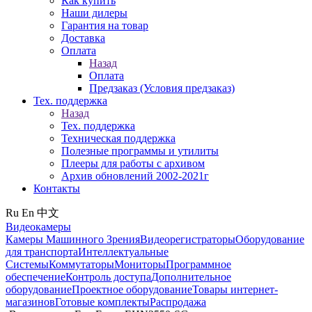
Как купить
Наши дилеры
Гарантия на товар
Доставка
Оплата
Назад
Оплата
Предзаказ (Условия предзаказ)
Тех. поддержка
Назад
Тех. поддержка
Техническая поддержка
Полезные программы и утилиты
Плееры для работы с архивом
Архив обновлений 2002-2021г
Контакты
Ru
En
中文
Видеокамеры
Камеры Машинного Зрения
Видеорегистраторы
Оборудование
для транспорта
Интеллектуальные
Системы
Коммутаторы
Мониторы
Программное
обеспечение
Контроль доступа
Дополнительное
оборудование
Проектное оборудование
Товары интернет-
магазинов
Готовые комплекты
Распродажа