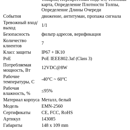
карта, Определение Плотности Толпы,
Определение Длины Очереди
События
движение, антитуман, пропажа сигнала
Тревожный вход/
1/1
выход
Безопасность
фильтр адресов, верификация
Количество
7
клиентов
Класс защиты
IP67 + IK10
PoE
PoE IEEE802.3af (Class 3)
Потребляемая
12VDC@8W
мощность, Вт
Рабочие
-40°C ~ 60°C
температуры, С
Рабочая
≤95%
влажность, %
Материал корпуса
Металл, белый
Модель
EMN-2560
Сертификаты
CE, FCC, RoHS
Артикул
143085
Габариты
148 x 109 mm