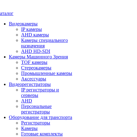
аталог
Видеокамеры
IP камеры
AHD камеры
Камеры специального
назначения
AHD HD-SDI
Камеры Машинного Зрения
TOF камеры
Стереокамеры
Промышленные камеры
Аксессуары
Видеорегистраторы
IP регистраторы и
серверы
AHD
Персональные
регистраторы
Оборудование для транспорта
Регистраторы
Камеры
Готовые комплекты