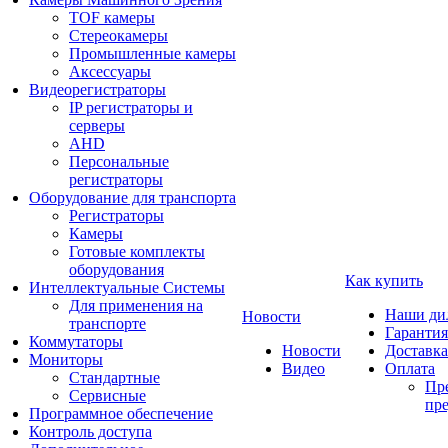
TOF камеры
Стереокамеры
Промышленные камеры
Аксессуары
Видеорегистраторы
IP регистраторы и
серверы
AHD
Персональные
регистраторы
Оборудование для транспорта
Регистраторы
Камеры
Готовые комплекты
оборудования
Как купить
Интеллектуальные Системы
Для применения на
Наши ди
Новости
транспорте
Гарантия
Коммутаторы
Новости
Доставка
Мониторы
Видео
Оплата
Стандартные
Пре
Сервисные
пре
Программное обеспечение
Контроль доступа