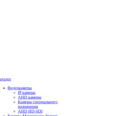
аталог
Видеокамеры
IP камеры
AHD камеры
Камеры специального
назначения
AHD HD-SDI
Камеры Машинного Зрения