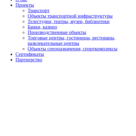
Проекты
Транспорт
Объекты транспортной инфраструктуры
Телестудии, театры, музеи, библиотеки
Банки, казино
Производственные объекты
Торговые центры, гостиницы, рестораны,
развлекательные центры
Объекты спецназначения, спорткомплексы
Сертификаты
Партнерство