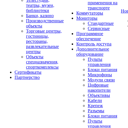
Телестудии,
применения на
театры, музеи,
транспорте
библиотеки
Но
Коммутаторы
Банки, казино
Мониторы
Производственные
Стандартные
объекты
Сервисные
Торговые центры,
Программное
гостиницы,
обеспечение
рестораны,
Контроль доступа
развлекательные
Дополнительное
центры
оборудование
Объекты
Пульты
спецназначения,
управления
спорткомплексы
Блоки питания
Сертификаты
Микрофоны
Партнерство
Модули связи
Цифровые
накопители
Объективы
Кабели
Крепеж
Разъемы
Блоки питания
Пульты
управления