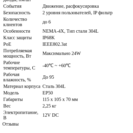
События
Движение, расфокусировка
Безопасность
2 уровня пользователей, IP фильтр
Количество
до 6
клиентов
Особенности
NEMA-4X, Тип стали 304L
Класс защиты
IP68K
PoE
IEEE802.3at
Потребляемая
Максимально 24W
мощность, Вт
Рабочие
-40℃ ~ +60℃
температуры, С
Рабочая
До 95
влажность, %
Материал корпуса
Сталь 304L
Модель
EP50
Габариты
115 x 105 x 70 мм
Вес
2,25 кг
Электропитание,
12V DC
В
Отзывы