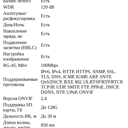
Баланс белого
Есть
WDR
120 dB
Антитуман/
Есть
расфокусировка
День/Ночь
Есть
Накопление
Есть
заряда, мс
Подавление
Есть
засветки (HBLC)
Настройка
Есть
изображения
RG-45, Мб/с
100Mbps
IPv6, IPv4, HTTP, HTTPS, SNMP, SSL,
TLS, DNS, ICMP, IGMP, ARP, SNTP,
Поддерживаемые
QoS/DSCP, IEEE 802.1X,RTSP/RTP/RTCP,
протоколы
TCP/IP, UDP, SMTP, FTP, PPPoE, DHCP,
DDNS, NTP, UPnP, ONVIF
Версия ONVIF
2,4
Поддержка SD
До 128G
карты, Гб
Дальность ИК, м
До 30 м
Длина волны,
850 nm
диоды, нм/шт