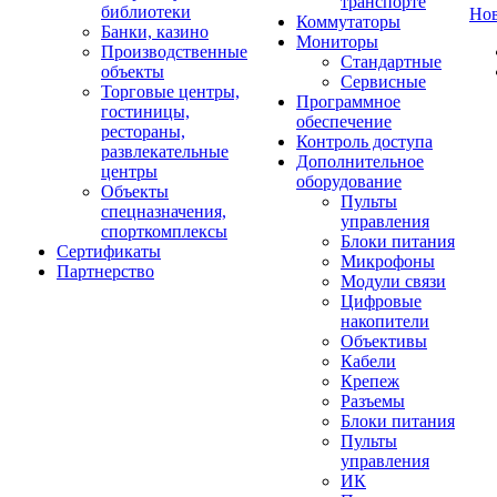
транспорте
библиотеки
Но
Коммутаторы
Банки, казино
Мониторы
Производственные
Стандартные
объекты
Сервисные
Торговые центры,
Программное
гостиницы,
обеспечение
рестораны,
Контроль доступа
развлекательные
Дополнительное
центры
оборудование
Объекты
Пульты
спецназначения,
управления
спорткомплексы
Блоки питания
Сертификаты
Микрофоны
Партнерство
Модули связи
Цифровые
накопители
Объективы
Кабели
Крепеж
Разъемы
Блоки питания
Пульты
управления
ИК