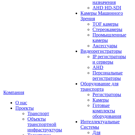
назначения
AHD HD-SDI
Камеры Машинного
Зрения
TOF камеры
Стереокамеры
Промышленные
камеры
Аксессуары
Видеорегистраторы
IP регистраторы
и серверы
AHD
Персональные
регистраторы
Оборудование для
транспорта
Компания
Регистраторы
Камеры
О нас
Готовые
Проекты
комплекты
Транспорт
оборудования
Объекты
Интеллектуальные
транспортной
Системы
инфраструктуры
Для