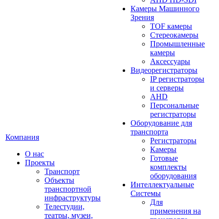
Камеры Машинного
Зрения
TOF камеры
Стереокамеры
Промышленные
камеры
Аксессуары
Видеорегистраторы
IP регистраторы
и серверы
AHD
Персональные
регистраторы
Оборудование для
транспорта
Компания
Регистраторы
Камеры
О нас
Готовые
Проекты
комплекты
Транспорт
оборудования
Объекты
Интеллектуальные
транспортной
Системы
инфраструктуры
Для
Телестудии,
применения на
театры, музеи,