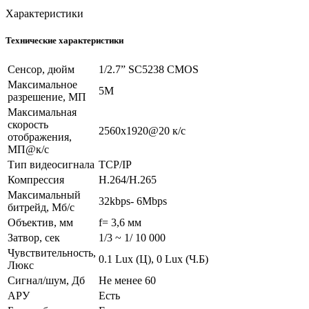
Характеристики
Технические характеристики
Сенсор, дюйм
1/2.7” SC5238 CMOS
Максимальное
5M
разрешение, МП
Максимальная
скорость
2560x1920@20 к/c
отображения,
МП@к/с
Тип видеосигнала
TCP/IP
Компрессия
H.264/H.265
Максимальный
32kbps- 6Mbps
битрейд, Мб/с
Объектив, мм
f= 3,6 мм
Затвор, сек
1/3 ~ 1/ 10 000
Чувствительность,
0.1 Lux (Ц), 0 Lux (Ч.Б)
Люкс
Сигнал/шум, Дб
Не менее 60
АРУ
Есть