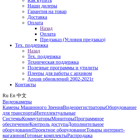
Как купить
Наши дилеры
Гарантия на товар
Доставка
Оплата
Назад
Оплата
Предзаказ (Условия предзаказ)
Тех. поддержка
Назад
Тех. поддержка
Техническая поддержка
Полезные программы и утилиты
Плееры для работы с архивом
Архив обновлений 2002-2021г
Контакты
Ru
En
中文
Видеокамеры
Камеры Машинного Зрения
Видеорегистраторы
Оборудование
для транспорта
Интеллектуальные
Системы
Коммутаторы
Мониторы
Программное
обеспечение
Контроль доступа
Дополнительное
оборудование
Проектное оборудование
Товары интернет-
магазинов
Готовые комплекты
Распродажа