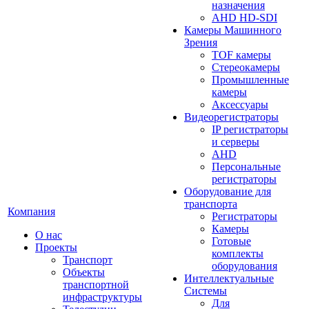
назначения
AHD HD-SDI
Камеры Машинного
Зрения
TOF камеры
Стереокамеры
Промышленные
камеры
Аксессуары
Видеорегистраторы
IP регистраторы
и серверы
AHD
Персональные
регистраторы
Оборудование для
транспорта
Компания
Регистраторы
Камеры
О нас
Готовые
Проекты
комплекты
Транспорт
оборудования
Объекты
Интеллектуальные
транспортной
Системы
инфраструктуры
Для