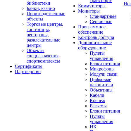
транспорте
библиотеки
Но
Коммутаторы
Банки, казино
Мониторы
Производственные
Стандартные
объекты
Сервисные
Торговые центры,
Программное
гостиницы,
обеспечение
рестораны,
Контроль доступа
развлекательные
Дополнительное
центры
оборудование
Объекты
Пульты
спецназначения,
управления
спорткомплексы
Блоки питания
Сертификаты
Микрофоны
Партнерство
Модули связи
Цифровые
накопители
Объективы
Кабели
Крепеж
Разъемы
Блоки питания
Пульты
управления
ИК