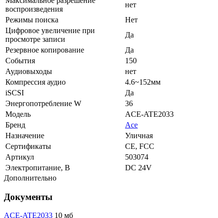
Максимальное разрешение
нет
воспроизведения
Режимы поиска
Нет
Цифровое увеличение при
Да
просмотре записи
Резервное копирование
Да
События
150
Аудиовыходы
нет
Компрессия аудио
4.6~152мм
iSCSI
Да
Энергопотребление W
36
Модель
ACE-ATE2033
Бренд
Ace
Назначение
Уличная
Сертификаты
CE, FCC
Артикул
503074
Электропитание, В
DC 24V
Дополнительно
Документы
ACE-ATE2033
10 мб