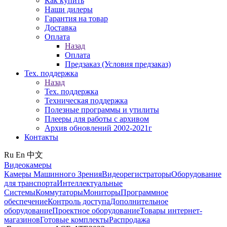
Как купить
Наши дилеры
Гарантия на товар
Доставка
Оплата
Назад
Оплата
Предзаказ (Условия предзаказ)
Тех. поддержка
Назад
Тех. поддержка
Техническая поддержка
Полезные программы и утилиты
Плееры для работы с архивом
Архив обновлений 2002-2021г
Контакты
Ru
En
中文
Видеокамеры
Камеры Машинного Зрения
Видеорегистраторы
Оборудование
для транспорта
Интеллектуальные
Системы
Коммутаторы
Мониторы
Программное
обеспечение
Контроль доступа
Дополнительное
оборудование
Проектное оборудование
Товары интернет-
магазинов
Готовые комплекты
Распродажа