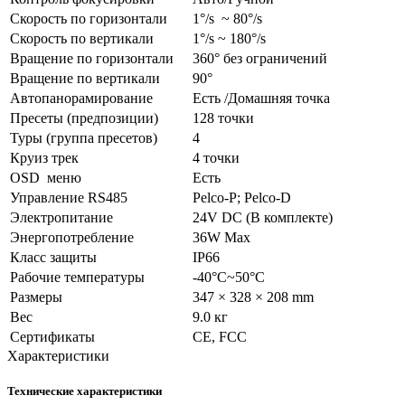
Скорость по горизонтали
1°/s ~ 80°/s
Скорость по вертикали
1°/s ~ 180°/s
Вращение по горизонтали
360° без ограничений
Вращение по вертикали
90°
Автопанорамирование
Есть /Домашняя точка
Пресеты (предпозиции)
128 точки
Туры (группа пресетов)
4
Круиз трек
4 точки
OSD меню
Есть
Управление RS485
Pelco-P; Pelco-D
Электропитание
24V DC (В комплекте)
Энергопотребление
36W Max
Класс защиты
IP66
Рабочие температуры
-40°C~50°C
Размеры
347 × 328 × 208 mm
Вес
9.0 кг
Сертификаты
CE, FCC
Характеристики
Технические характеристики