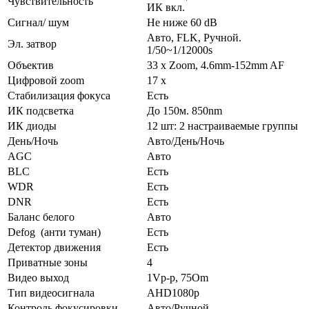
Чувствительность
ИК вкл.
Сигнал/ шум
Не ниже 60 dB
Aвто, FLK, Ручной.
Эл. затвор
1/50~1/12000s
Объектив
33 x Zoom, 4.6mm-152mm AF
Цифровой zoom
17 x
Стабилизация фокуса
Есть
ИК подсветка
До 150м. 850nm
ИК диоды
12 шт: 2 настраиваемые группы
День/Ночь
Авто/День/Ночь
AGC
Авто
BLC
Есть
WDR
Есть
DNR
Есть
Баланс белого
Авто
Defog (анти туман)
Есть
Детектор движения
Есть
Приватные зоны
4
Видео выход
1Vp-p, 75Om
Тип видеосигнала
AHD1080p
Контроль фокусировки
Авто/Ручной