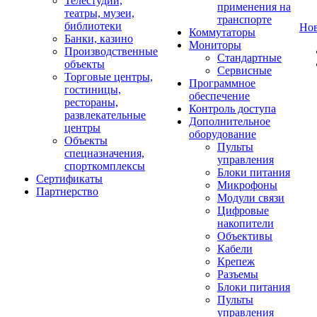
Телестудии,
применения на
театры, музеи,
транспорте
библиотеки
Но
Коммутаторы
Банки, казино
Мониторы
Производственные
Стандартные
объекты
Сервисные
Торговые центры,
Программное
гостиницы,
обеспечение
рестораны,
Контроль доступа
развлекательные
Дополнительное
центры
оборудование
Объекты
Пульты
спецназначения,
управления
спорткомплексы
Блоки питания
Сертификаты
Микрофоны
Партнерство
Модули связи
Цифровые
накопители
Объективы
Кабели
Крепеж
Разъемы
Блоки питания
Пульты
управления