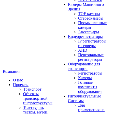
Камеры Машинного
Зрения
TOF камеры
Стереокамеры
Промышленные
камеры
Аксессуары
Видеорегистраторы
IP регистраторы
и серверы
AHD
Персональные
регистраторы
Оборудование для
транспорта
Компания
Регистраторы
Камеры
О нас
Готовые
Проекты
комплекты
Транспорт
оборудования
Объекты
Интеллектуальные
транспортной
Системы
инфраструктуры
Для
Телестудии,
применения на
театры, музеи,