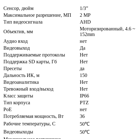
Сенсор, дюйм
1/3”
Максимальное разрешение, МП
2 MP
Тип видеосигнала
AHD
Моторизированный, 4.6 ~
Объектив, мм
152mm
Аудио вход
нет
Видеовыход
Да
Поддерживаемые протоколы
Нет
Поддержка SD карты, Гб
Нет
Пресеты
да
Дальность ИК, м
150
Видеоаналитика
Нет
Тревожный вход/выход
Нет
Класс защиты
IP66
Тип корпуса
PTZ
PoE
нет
Потребляемая мощность, Вт
36
Рабочие температуры, С
50℃
Видеовыходы
50℃