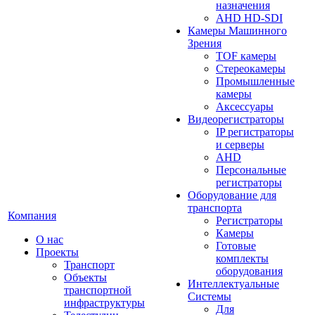
назначения
AHD HD-SDI
Камеры Машинного
Зрения
TOF камеры
Стереокамеры
Промышленные
камеры
Аксессуары
Видеорегистраторы
IP регистраторы
и серверы
AHD
Персональные
регистраторы
Оборудование для
транспорта
Компания
Регистраторы
Камеры
О нас
Готовые
Проекты
комплекты
Транспорт
оборудования
Объекты
Интеллектуальные
транспортной
Системы
инфраструктуры
Для