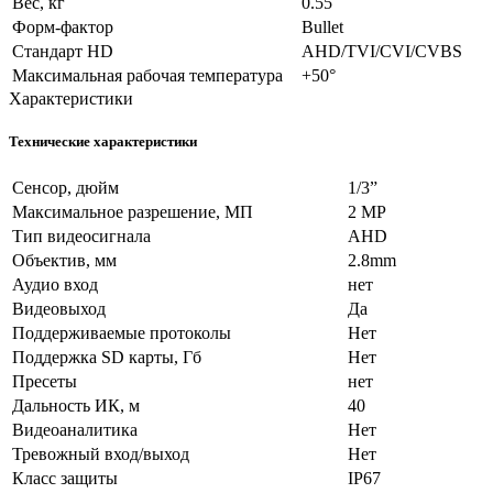
Вес, кг
0.55
Форм-фактор
Bullet
Стандарт HD
AHD/TVI/CVI/CVBS
Максимальная рабочая температура
+50°
Характеристики
Технические характеристики
Сенсор, дюйм
1/3”
Максимальное разрешение, МП
2 MP
Тип видеосигнала
AHD
Объектив, мм
2.8mm
Аудио вход
нет
Видеовыход
Да
Поддерживаемые протоколы
Нет
Поддержка SD карты, Гб
Нет
Пресеты
нет
Дальность ИК, м
40
Видеоаналитика
Нет
Тревожный вход/выход
Нет
Класс защиты
IP67