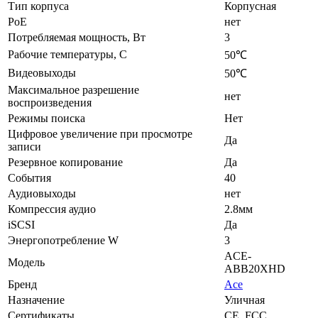
Тип корпуса
Корпусная
PoE
нет
Потребляемая мощность, Вт
3
Рабочие температуры, С
50℃
Видеовыходы
50℃
Максимальное разрешение
нет
воспроизведения
Режимы поиска
Нет
Цифровое увеличение при просмотре
Да
записи
Резервное копирование
Да
События
40
Аудиовыходы
нет
Компрессия аудио
2.8мм
iSCSI
Да
Энергопотребление W
3
ACE-
Модель
ABB20XHD
Бренд
Ace
Назначение
Уличная
Сертификаты
CE, FCC