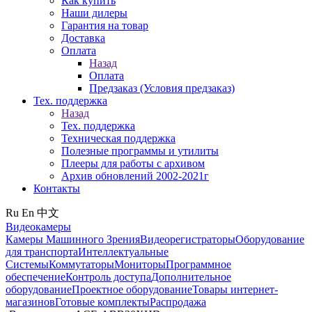
Как купить
Наши дилеры
Гарантия на товар
Доставка
Оплата
Назад
Оплата
Предзаказ (Условия предзаказ)
Тех. поддержка
Назад
Тех. поддержка
Техническая поддержка
Полезные программы и утилиты
Плееры для работы с архивом
Архив обновлений 2002-2021г
Контакты
Ru
En
中文
Видеокамеры
Камеры Машинного Зрения
Видеорегистраторы
Оборудование
для транспорта
Интеллектуальные
Системы
Коммутаторы
Мониторы
Программное
обеспечение
Контроль доступа
Дополнительное
оборудование
Проектное оборудование
Товары интернет-
магазинов
Готовые комплекты
Распродажа