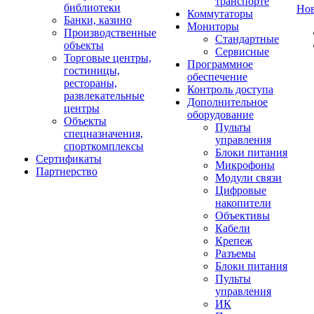
транспорте
библиотеки
Но
Коммутаторы
Банки, казино
Мониторы
Производственные
Стандартные
объекты
Сервисные
Торговые центры,
Программное
гостиницы,
обеспечение
рестораны,
Контроль доступа
развлекательные
Дополнительное
центры
оборудование
Объекты
Пульты
спецназначения,
управления
спорткомплексы
Блоки питания
Сертификаты
Микрофоны
Партнерство
Модули связи
Цифровые
накопители
Объективы
Кабели
Крепеж
Разъемы
Блоки питания
Пульты
управления
ИК