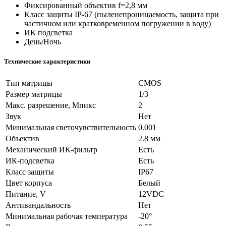
Фиксированный объектив f=2,8 мм
Класс защиты IP-67 (пыленепроницаемость, защита при
частичном или кратковременном погружении в воду)
ИК подсветка
День/Ночь
Технические характеристики
Тип матрицы
CMOS
Размер матрицы
1/3
Макс. разрешение, Мпикс
2
Звук
Нет
Минимальная светочувствительность
0.001
Объектив
2.8 мм
Механический ИК-фильтр
Есть
ИК-подсветка
Есть
Класс защиты
IP67
Цвет корпуса
Белый
Питание, V
12VDC
Антивандальность
Нет
Минимальная рабочая температура
-20°