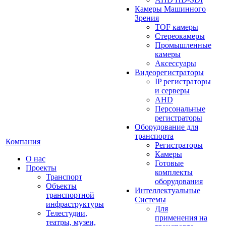
Камеры Машинного
Зрения
TOF камеры
Стереокамеры
Промышленные
камеры
Аксессуары
Видеорегистраторы
IP регистраторы
и серверы
AHD
Персональные
регистраторы
Оборудование для
транспорта
Компания
Регистраторы
Камеры
О нас
Готовые
Проекты
комплекты
Транспорт
оборудования
Объекты
Интеллектуальные
транспортной
Системы
инфраструктуры
Для
Телестудии,
применения на
театры, музеи,