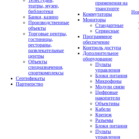
Телестудии,
применения на
театры, музеи,
транспорте
библиотеки
Но
Коммутаторы
Банки, казино
Мониторы
Производственные
Стандартные
объекты
Сервисные
Торговые центры,
Программное
гостиницы,
обеспечение
рестораны,
Контроль доступа
развлекательные
Дополнительное
центры
оборудование
Объекты
Пульты
спецназначения,
управления
спорткомплексы
Блоки питания
Сертификаты
Микрофоны
Партнерство
Модули связи
Цифровые
накопители
Объективы
Кабели
Крепеж
Разъемы
Блоки питания
Пульты
управления