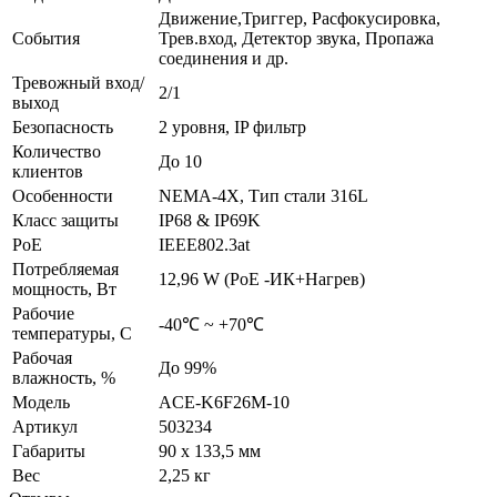
Движение,Триггер, Расфокусировка,
События
Трев.вход, Детектор звука, Пропажа
соединения и др.
Тревожный вход/
2/1
выход
Безопасность
2 уровня, IP фильтр
Количество
До 10
клиентов
Особенности
NEMA-4X, Тип стали 316L
Класс защиты
IP68 & IP69K
PoE
IEEE802.3at
Потребляемая
12,96 W (PoE -ИК+Нагрев)
мощность, Вт
Рабочие
-40℃ ~ +70℃
температуры, С
Рабочая
До 99%
влажность, %
Модель
ACE-K6F26M-10
Артикул
503234
Габариты
90 x 133,5 мм
Вес
2,25 кг