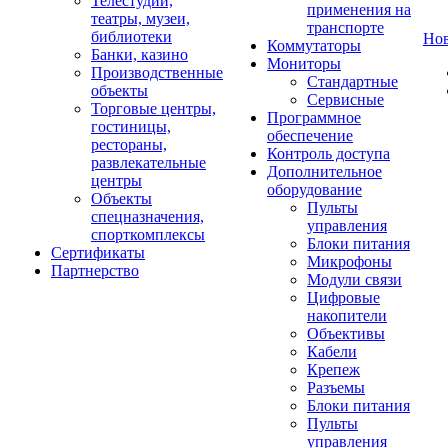
Телестудии,
применения на
театры, музеи,
транспорте
библиотеки
Но
Коммутаторы
Банки, казино
Мониторы
Производственные
Стандартные
объекты
Сервисные
Торговые центры,
Программное
гостиницы,
обеспечение
рестораны,
Контроль доступа
развлекательные
Дополнительное
центры
оборудование
Объекты
Пульты
спецназначения,
управления
спорткомплексы
Блоки питания
Сертификаты
Микрофоны
Партнерство
Модули связи
Цифровые
накопители
Объективы
Кабели
Крепеж
Разъемы
Блоки питания
Пульты
управления