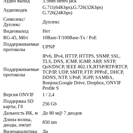
Аудио выход
3.5mm stereo jack
G.711(64Kbps),G.726(32Kbps)
Аудиокодек
G.726(24Kbps)
Симплекс/
Дуплекс
Дуплекс
Видеовыход
Нет
RG-45, Мб/с
10Base-T/100Base-Tx / PoE
Поддерживаемые
UPNP
протоколы
IPv6, IPv4, HTTP, HTTPS, SNMP, SSL,
TLS, DNS, ICMP, IGMP, ARP, SNTP,
QoS/DSCP, IEEE 802.1X,RTSP/RTP/RTCP,
Поддерживаемые
TCP/IP, UDP, SMTP, FTP, PPPoE, DHCP,
протоколы
DDNS, NTP, UPnP, 3GPP, SAMBA,
Bonjour,Google Drive, Dropbox, ONVIF
Profile S
Версия ONVIF
1 / 2,4
Поддержка SD
256 Gb
карты, Гб
Дальность ИК, м
До 80 м@ 7 диодов
Длина волны,
850 nm
диоды, нм/шт
Видеоаналитика
Да