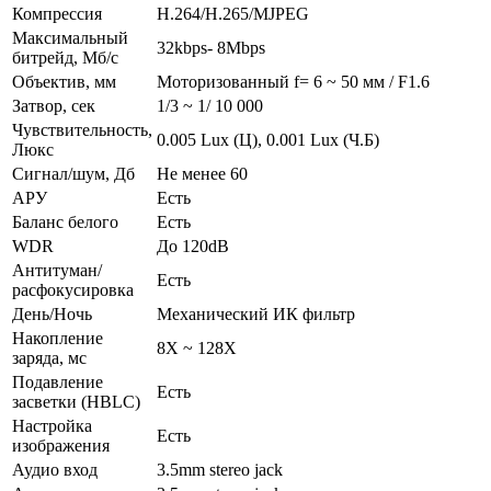
Компрессия
H.264/H.265/MJPEG
Максимальный
32kbps- 8Mbps
битрейд, Мб/с
Объектив, мм
Моторизованный f= 6 ~ 50 мм / F1.6
Затвор, сек
1/3 ~ 1/ 10 000
Чувствительность,
0.005 Lux (Ц), 0.001 Lux (Ч.Б)
Люкс
Сигнал/шум, Дб
Не менее 60
АРУ
Есть
Баланс белого
Есть
WDR
До 120dB
Антитуман/
Есть
расфокусировка
День/Ночь
Механический ИК фильтр
Накопление
8X ~ 128X
заряда, мс
Подавление
Есть
засветки (HBLC)
Настройка
Есть
изображения
Аудио вход
3.5mm stereo jack