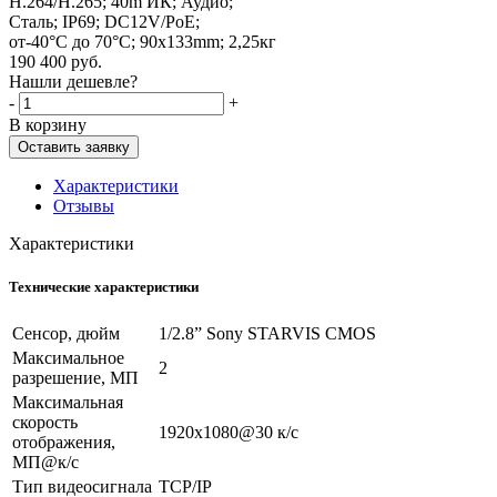
H.264/H.265; 40m ИК; Аудио;
Сталь; IP69; DC12V/PoE;
от-40°C до 70°C; 90x133mm; 2,25кг
190 400
руб.
Нашли дешевле?
-
+
В корзину
Оставить заявку
Характеристики
Отзывы
Характеристики
Технические характеристики
Сенсор, дюйм
1/2.8” Sony STARVIS CMOS
Максимальное
2
разрешение, МП
Максимальная
скорость
1920x1080@30 к/c
отображения,
МП@к/с
Тип видеосигнала
TCP/IP