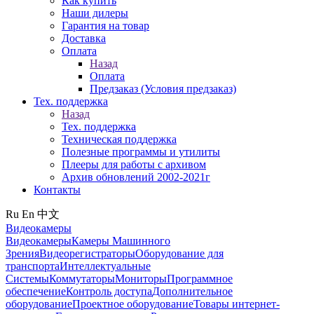
Как купить
Наши дилеры
Гарантия на товар
Доставка
Оплата
Назад
Оплата
Предзаказ (Условия предзаказ)
Тех. поддержка
Назад
Тех. поддержка
Техническая поддержка
Полезные программы и утилиты
Плееры для работы с архивом
Архив обновлений 2002-2021г
Контакты
Ru
En
中文
Видеокамеры
Видеокамеры
Камеры Машинного
Зрения
Видеорегистраторы
Оборудование для
транспорта
Интеллектуальные
Системы
Коммутаторы
Мониторы
Программное
обеспечение
Контроль доступа
Дополнительное
оборудование
Проектное оборудование
Товары интернет-