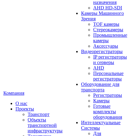
назначения
AHD HD-SDI
Камеры Машинного
Зрения
TOF камеры
Стереокамеры
Промышленные
камеры
Аксессуары
Видеорегистраторы
IP регистраторы
и серверы
AHD
Персональные
регистраторы
Оборудование для
транспорта
Компания
Регистраторы
Камеры
О нас
Готовые
Проекты
комплекты
Транспорт
оборудования
Объекты
Интеллектуальные
транспортной
Системы
инфраструктуры
Для