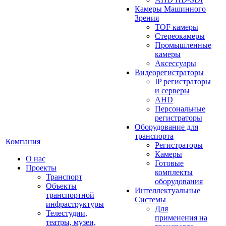
Камеры Машинного
Зрения
TOF камеры
Стереокамеры
Промышленные
камеры
Аксессуары
Видеорегистраторы
IP регистраторы
и серверы
AHD
Персональные
регистраторы
Оборудование для
транспорта
Компания
Регистраторы
Камеры
О нас
Готовые
Проекты
комплекты
Транспорт
оборудования
Объекты
Интеллектуальные
транспортной
Системы
инфраструктуры
Для
Телестудии,
применения на
театры, музеи,