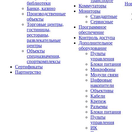
транспорте
библиотеки
Но
Коммутаторы
Банки, казино
Мониторы
Производственные
Стандартные
объекты
Сервисные
Торговые центры,
Программное
гостиницы,
обеспечение
рестораны,
Контроль доступа
развлекательные
Дополнительное
центры
оборудование
Объекты
Пульты
спецназначения,
управления
спорткомплексы
Блоки питания
Сертификаты
Микрофоны
Партнерство
Модули связи
Цифровые
накопители
Объективы
Кабели
Крепеж
Разъемы
Блоки питания
Пульты
управления
ИК