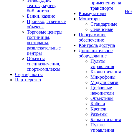
Телестудии,
применения на
театры, музеи,
транспорте
библиотеки
Но
Коммутаторы
Банки, казино
Мониторы
Производственные
Стандартные
объекты
Сервисные
Торговые центры,
Программное
гостиницы,
обеспечение
рестораны,
Контроль доступа
развлекательные
Дополнительное
центры
оборудование
Объекты
Пульты
спецназначения,
управления
спорткомплексы
Блоки питания
Сертификаты
Микрофоны
Партнерство
Модули связи
Цифровые
накопители
Объективы
Кабели
Крепеж
Разъемы
Блоки питания
Пульты
управления