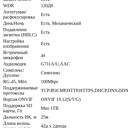
WDR
120Дб
Антитуман/
Есть
расфокусировка
День/Ночь
Есть. Механический
Подавление
Есть
засветки (HBLC)
Настройка
Есть
изображения
Встроенный
да
микрофон
Аудиокодек
G711A/U,AAC
Симплекс/
Симплекс
Дуплекс
RG-45, Мб/с
100Mbps
Поддерживаемые
TCP/IP,ICMP,HTTP,HTTPS,DHCP,DNS,DDN
протоколы
Версия ONVIF
ONVIF 19.12(S/T/G)
Поддержка SD
Max 1TB
карты, Гб
Дальность ИК, м
25м
Длина волны,
42µ x 2диода