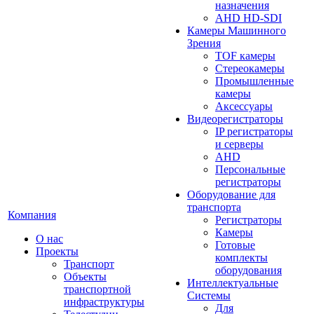
назначения
AHD HD-SDI
Камеры Машинного
Зрения
TOF камеры
Стереокамеры
Промышленные
камеры
Аксессуары
Видеорегистраторы
IP регистраторы
и серверы
AHD
Персональные
регистраторы
Оборудование для
транспорта
Компания
Регистраторы
Камеры
О нас
Готовые
Проекты
комплекты
Транспорт
оборудования
Объекты
Интеллектуальные
транспортной
Системы
инфраструктуры
Для