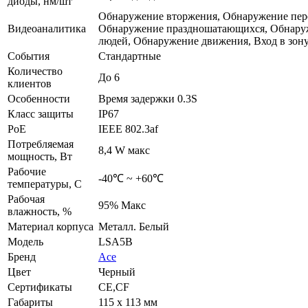
диоды, нм/шт
Обнаружение вторжения, Обнаружение пер
Видеоаналитика
Обнаружение праздношатающихся, Обнару
людей, Обнаружение движения, Вход в зон
События
Стандартные
Количество
До 6
клиентов
Особенности
Время задержки 0.3S
Класс защиты
IP67
PoE
IEEE 802.3af
Потребляемая
8,4 W макс
мощность, Вт
Рабочие
-40℃ ~ +60℃
температуры, С
Рабочая
95% Maкс
влажность, %
Материал корпуса
Металл. Белый
Модель
LSA5B
Бренд
Ace
Цвет
Черный
Сертификаты
СE,CF
Габариты
115 x 113 мм