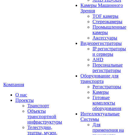
Камеры Машинного
Зрения
TOF камеры
Стереокамеры
Промышленные
камеры
Аксессуары
Видеорегистраторы
IP регистраторы
и серверы
AHD
Персональные
регистраторы
Оборудование для
транспорта
Компания
Регистраторы
Камеры
О нас
Готовые
Проекты
комплекты
Транспорт
оборудования
Объекты
Интеллектуальные
транспортной
Системы
инфраструктуры
Для
Телестудии,
применения на
театры, музеи,