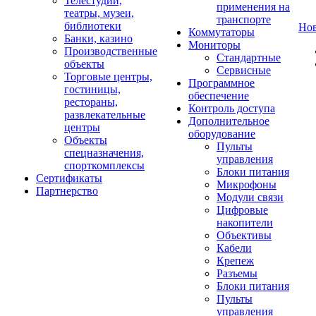
Телестудии,
применения на
театры, музеи,
транспорте
библиотеки
Но
Коммутаторы
Банки, казино
Мониторы
Производственные
Стандартные
объекты
Сервисные
Торговые центры,
Программное
гостиницы,
обеспечение
рестораны,
Контроль доступа
развлекательные
Дополнительное
центры
оборудование
Объекты
Пульты
спецназначения,
управления
спорткомплексы
Блоки питания
Сертификаты
Микрофоны
Партнерство
Модули связи
Цифровые
накопители
Объективы
Кабели
Крепеж
Разъемы
Блоки питания
Пульты
управления