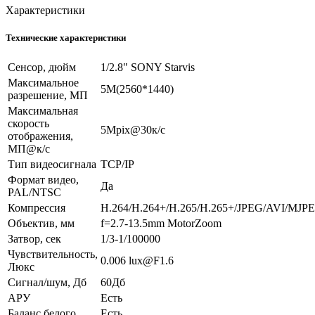
Характеристики
Технические характеристики
Сенсор, дюйм
1/2.8" SONY Starvis
Максимальное
5M(2560*1440)
разрешение, МП
Максимальная
скорость
5Mpix@30к/c
отображения,
МП@к/с
Тип видеосигнала
TCP/IP
Формат видео,
Да
PAL/NTSC
Компрессия
H.264/H.264+/H.265/H.265+/JPEG/AVI/MJP
Объектив, мм
f=2.7-13.5mm MotorZoom
Затвор, сек
1/3-1/100000
Чувствительность,
0.006 lux@F1.6
Люкс
Сигнал/шум, Дб
60Дб
АРУ
Есть
Баланс белого
Есть