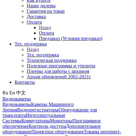
Как купить
Наши дилеры
Гарантия на товар
Доставка
Оплата
Назад
Оплата
Предзаказ (Условия предзаказ)
Тех. поддержка
Назад
Тех. поддержка
Техническая поддержка
Полезные программы и утилиты
Плееры для работы с архивом
Архив обновлений 2002-2021г
Контакты
Ru
En
中文
Видеокамеры
Видеокамеры
Камеры Машинного
Зрения
Видеорегистраторы
Оборудование для
транспорта
Интеллектуальные
Системы
Коммутаторы
Мониторы
Программное
обеспечение
Контроль доступа
Дополнительное
оборудование
Проектное оборудование
Товары интернет-