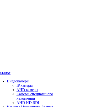
аталог
Видеокамеры
IP камеры
AHD камеры
Камеры специального
назначения
AHD HD-SDI
Камеры Машинного Зрения