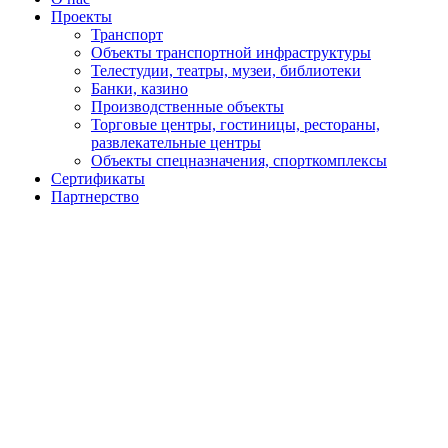
Проекты
Транспорт
Объекты транспортной инфраструктуры
Телестудии, театры, музеи, библиотеки
Банки, казино
Производственные объекты
Торговые центры, гостиницы, рестораны,
развлекательные центры
Объекты спецназначения, спорткомплексы
Сертификаты
Партнерство