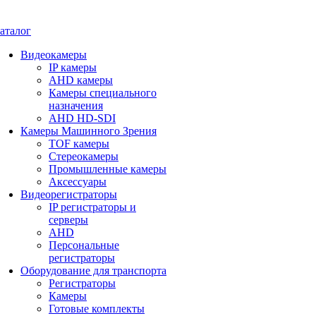
аталог
Видеокамеры
IP камеры
AHD камеры
Камеры специального
назначения
AHD HD-SDI
Камеры Машинного Зрения
TOF камеры
Стереокамеры
Промышленные камеры
Аксессуары
Видеорегистраторы
IP регистраторы и
серверы
AHD
Персональные
регистраторы
Оборудование для транспорта
Регистраторы
Камеры
Готовые комплекты