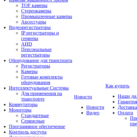
TOF камеры
Стереокамеры
Промышленные камеры
Аксессуары
Видеорегистраторы
IP регистраторы и
серверы
AHD
Персональные
регистраторы
Оборудование для транспорта
Регистраторы
Камеры
Готовые комплекты
оборудования
Как купить
Интеллектуальные Системы
Для применения на
Наши ди
Новости
транспорте
Гарантия
Коммутаторы
Новости
Доставка
Мониторы
Видео
Оплата
Стандартные
Пре
Сервисные
пре
Программное обеспечение
Контроль доступа