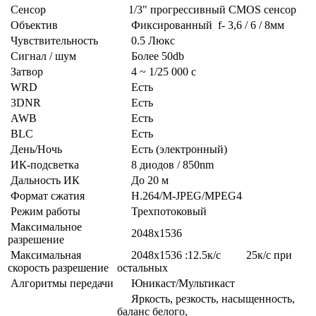
Сенсор
1/3" прогрессивный CMOS сенсор
Объектив
Фиксированный f- 3,6 / 6 / 8мм
Чувствительность
0.5 Люкс
Сигнал / шум
Более 50db
Затвор
4 ~ 1/25 000 c
WRD
Есть
3DNR
Есть
AWB
Есть
BLC
Есть
День/Ночь
Есть (электронный)
ИК-подсветка
8 диодов / 850nm
Дальность ИК
До 20 м
Формат сжатия
H.264/M-JPEG/MPEG4
Режим работы
Трехпотоковый
Максимальное
2048х1536
разрешение
Максимальная
2048х1536 :12.5к/с 25к/с при
скорость разрешение
остальных
Алгоритмы передачи
Юникаст/Мультикаст
Яркость, резкость, насыщенность,
баланс белого,