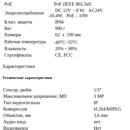
РоЕ
PoE (IEEE 802,3af)
DC 12V - 8 W; AC24V
Энергопотребление
-10.4W; PoE – 10W
Класс защиты
IP66
Вес
990 г
Размеры
62 x 199 мм
o
o
Рабочая температура
-40
C~55
C
Влажность
20% ~ 80%
Сертификаты
CE, FCC
Характеристики
Технические характеристики
Сенсор, дюйм
1/3”
Максимальное разрешение, МП
3 MP
Тип видеосигнала
IP
Компрессия
H.264/MJPEG
Объектив, мм
3,6 mm
Аудио вход
нет
Видеовыход
Нет