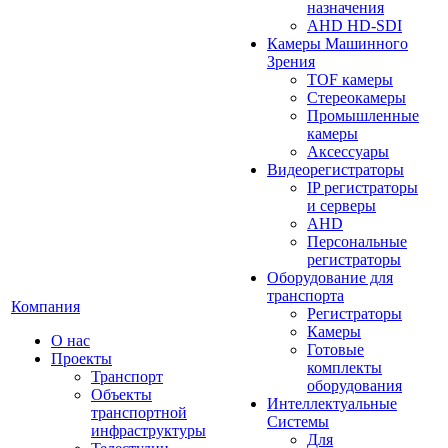
назначения
AHD HD-SDI
Камеры Машинного
Зрения
TOF камеры
Стереокамеры
Промышленные
камеры
Аксессуары
Видеорегистраторы
IP регистраторы
и серверы
AHD
Персональные
регистраторы
Оборудование для
транспорта
Компания
Регистраторы
Камеры
О нас
Готовые
Проекты
комплекты
Транспорт
оборудования
Объекты
Интеллектуальные
транспортной
Системы
инфраструктуры
Для