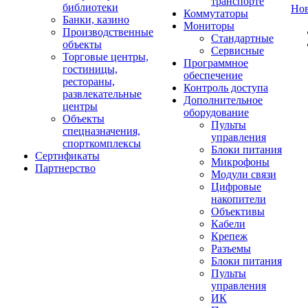
транспорте
библиотеки
Но
Коммутаторы
Банки, казино
Мониторы
Производственные
Стандартные
объекты
Сервисные
Торговые центры,
Программное
гостиницы,
обеспечение
рестораны,
Контроль доступа
развлекательные
Дополнительное
центры
оборудование
Объекты
Пульты
спецназначения,
управления
спорткомплексы
Блоки питания
Сертификаты
Микрофоны
Партнерство
Модули связи
Цифровые
накопители
Объективы
Кабели
Крепеж
Разъемы
Блоки питания
Пульты
управления
ИК