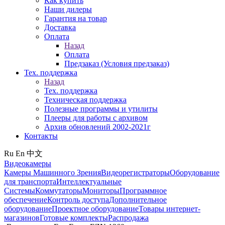
Как купить
Наши дилеры
Гарантия на товар
Доставка
Оплата
Назад
Оплата
Предзаказ (Условия предзаказ)
Тех. поддержка
Назад
Тех. поддержка
Техническая поддержка
Полезные программы и утилиты
Плееры для работы с архивом
Архив обновлений 2002-2021г
Контакты
Ru
En
中文
Видеокамеры
Камеры Машинного Зрения
Видеорегистраторы
Оборудование
для транспорта
Интеллектуальные
Системы
Коммутаторы
Мониторы
Программное
обеспечение
Контроль доступа
Дополнительное
оборудование
Проектное оборудование
Товары интернет-
магазинов
Готовые комплекты
Распродажа