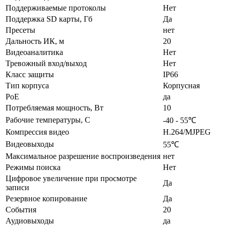
Поддерживаемые протоколы
Нет
Поддержка SD карты, Гб
Да
Пресеты
нет
Дальность ИК, м
20
Видеоаналитика
Нет
Тревожный вход/выход
Нет
Класс защиты
IP66
Тип корпуса
Корпусная
PoE
да
Потребляемая мощность, Вт
10
Рабочие температуры, С
-40 - 55℃
Компрессия видео
H.264/MJPEG
Видеовыходы
55℃
Максимальное разрешение воспроизведения
нет
Режимы поиска
Нет
Цифровое увеличение при просмотре
Да
записи
Резервное копирование
Да
События
20
Аудиовыходы
да