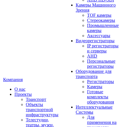
Камеры Машинного
Зрения
TOF камеры
Стереокамеры
Промышленные
камеры
Аксессуары
Видеорегистраторы
IP регистраторы
и серверы
AHD
Персональные
регистраторы
Оборудование для
транспорта
Компания
Регистраторы
Камеры
О нас
Готовые
Проекты
комплекты
Транспорт
оборудования
Объекты
Интеллектуальные
транспортной
Системы
инфраструктуры
Для
Телестудии,
применения на
театры, музеи,