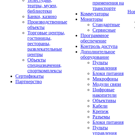
Телестудии,
применения на
театры, музеи,
транспорте
библиотеки
Но
Коммутаторы
Банки, казино
Мониторы
Производственные
Стандартные
объекты
Сервисные
Торговые центры,
Программное
гостиницы,
обеспечение
рестораны,
Контроль доступа
развлекательные
Дополнительное
центры
оборудование
Объекты
Пульты
спецназначения,
управления
спорткомплексы
Блоки питания
Сертификаты
Микрофоны
Партнерство
Модули связи
Цифровые
накопители
Объективы
Кабели
Крепеж
Разъемы
Блоки питания
Пульты
управления