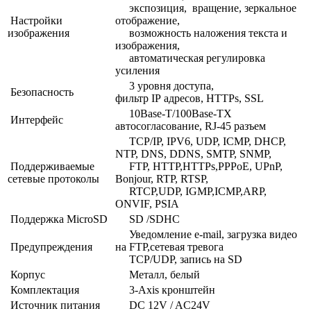
экспозиция, вращение, зеркальное
Настройки
отображение,
изображения
возможность наложения текста и
изображения,
автоматическая регулировка
усиления
3 уровня доступа,
Безопасность
фильтр IP адресов, HTTPs, SSL
10Base-T/100Base-TX
Интерфейс
автосогласование, RJ-45 разъем
TCP/IP, IPV6, UDP, ICMP, DHCP,
NTP, DNS, DDNS, SMTP, SNMP,
Поддерживаемые
FTP, HTTP,HTTPs,PPPoE, UPnP,
сетевые протоколы
Bonjour, RTP, RTSP,
RTCP,UDP, IGMP,ICMP,ARP,
ONVIF, PSIA
Поддержка MicroSD
SD /SDHC
Уведомление e-mail, загрузка видео
Предупреждения
на FTP,сетевая тревога
TCP/UDP, запись на SD
Корпус
Металл, белый
Комплектация
3-Axis кронштейн
Источник питания
DC 12V / AC24V