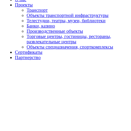
Проекты
Транспорт
Объекты транспортной инфраструктуры
Телестудии, театры, музеи, библиотеки
Банки, казино
Производственные объекты
Торговые центры, гостиницы, рестораны,
развлекательные центры
Объекты спецназначения, спорткомплексы
Сертификаты
Партнерство