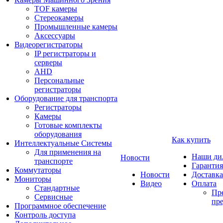
TOF камеры
Стереокамеры
Промышленные камеры
Аксессуары
Видеорегистраторы
IP регистраторы и
серверы
AHD
Персональные
регистраторы
Оборудование для транспорта
Регистраторы
Камеры
Готовые комплекты
оборудования
Как купить
Интеллектуальные Системы
Для применения на
Наши ди
Новости
транспорте
Гарантия
Коммутаторы
Новости
Доставка
Мониторы
Видео
Оплата
Стандартные
Пре
Сервисные
пре
Программное обеспечение
Контроль доступа