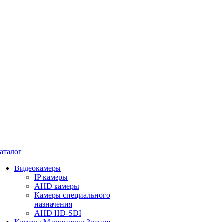
аталог
Видеокамеры
IP камеры
AHD камеры
Камеры специального
назначения
AHD HD-SDI
Камеры Машинного Зрения