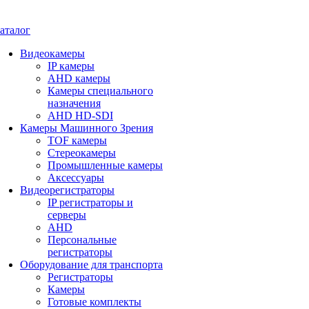
аталог
Видеокамеры
IP камеры
AHD камеры
Камеры специального
назначения
AHD HD-SDI
Камеры Машинного Зрения
TOF камеры
Стереокамеры
Промышленные камеры
Аксессуары
Видеорегистраторы
IP регистраторы и
серверы
AHD
Персональные
регистраторы
Оборудование для транспорта
Регистраторы
Камеры
Готовые комплекты