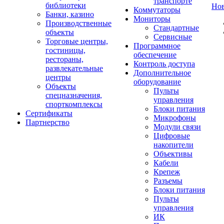
транспорте
библиотеки
Но
Коммутаторы
Банки, казино
Мониторы
Производственные
Стандартные
объекты
Сервисные
Торговые центры,
Программное
гостиницы,
обеспечение
рестораны,
Контроль доступа
развлекательные
Дополнительное
центры
оборудование
Объекты
Пульты
спецназначения,
управления
спорткомплексы
Блоки питания
Сертификаты
Микрофоны
Партнерство
Модули связи
Цифровые
накопители
Объективы
Кабели
Крепеж
Разъемы
Блоки питания
Пульты
управления
ИК