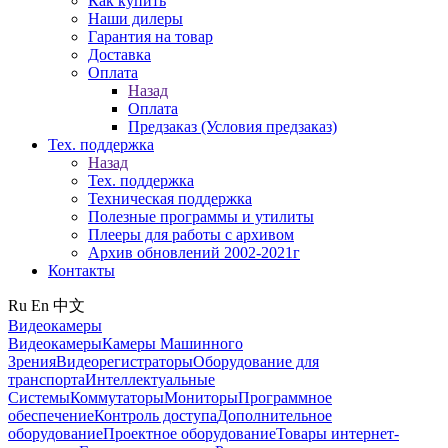
Как купить
Наши дилеры
Гарантия на товар
Доставка
Оплата
Назад
Оплата
Предзаказ (Условия предзаказ)
Тех. поддержка
Назад
Тех. поддержка
Техническая поддержка
Полезные программы и утилиты
Плееры для работы с архивом
Архив обновлений 2002-2021г
Контакты
Ru
En
中文
Видеокамеры
Видеокамеры
Камеры Машинного
Зрения
Видеорегистраторы
Оборудование для
транспорта
Интеллектуальные
Системы
Коммутаторы
Мониторы
Программное
обеспечение
Контроль доступа
Дополнительное
оборудование
Проектное оборудование
Товары интернет-