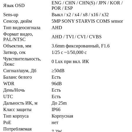
ENG / CHN / CHN(S) / JPN / KOR /
Язык OSD
POR / ESP
Sens-up
Выкл / x2 / x4 / x8 / x16 / x32
Сенсор, дюйм
5MP SONY STARVIS COMS sensor
Тип видеосигнала
AHD
Формат видео,
AHD / TVI / CVI / CVBS
PAL/NTSC
Объектив, мм
3.6mm фиксированный, F1.6
Затвор, сек
1/25 с ~1/50,000 с
Чувствительность,
0 Lux при вкл. ИК
Люкс
Сигнал/шум, Дб
≥50dB
Баланс белого
Есть
WDR
96dB
День/Ночь
Есть
UTC
Есть
Дальность ИК, м
До 25m
Класс защиты
IP66
Тип корпуса
Корпусная
PoE
нет
Потребляемая
7.2W