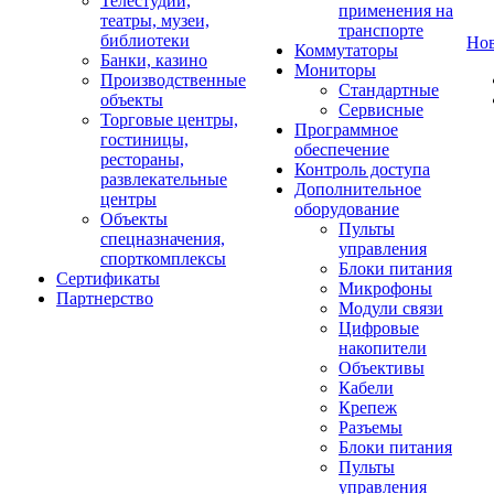
Телестудии,
применения на
театры, музеи,
транспорте
библиотеки
Но
Коммутаторы
Банки, казино
Мониторы
Производственные
Стандартные
объекты
Сервисные
Торговые центры,
Программное
гостиницы,
обеспечение
рестораны,
Контроль доступа
развлекательные
Дополнительное
центры
оборудование
Объекты
Пульты
спецназначения,
управления
спорткомплексы
Блоки питания
Сертификаты
Микрофоны
Партнерство
Модули связи
Цифровые
накопители
Объективы
Кабели
Крепеж
Разъемы
Блоки питания
Пульты
управления