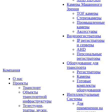
Камеры Машинного
Зрения
TOF камеры
Стереокамеры
Промышленные
камеры
Аксессуары
Видеорегистраторы
IP регистраторы
и серверы
AHD
Персональные
регистраторы
Оборудование для
транспорта
Компания
Регистраторы
Камеры
О нас
Готовые
Проекты
комплекты
Транспорт
оборудования
Объекты
Интеллектуальные
транспортной
Системы
инфраструктуры
Для
Телестудии,
применения на
театры, музеи,