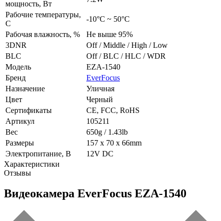
мощность, Вт
Рабочие температуры,
-10°C ~ 50°C
С
Рабочая влажность, %
Не выше 95%
3DNR
Off / Middle / High / Low
BLC
Off / BLC / HLC / WDR
Модель
EZA-1540
Бренд
EverFocus
Назначение
Уличная
Цвет
Черный
Сертификаты
CE, FCC, RoHS
Артикул
105211
Вес
650g / 1.43lb
Размеры
157 x 70 x 66mm
Электропитание, В
12V DC
Характеристики
Отзывы
Видеокамера EverFocus EZA-1540