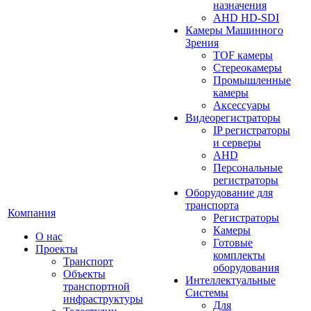
назначения
AHD HD-SDI
Камеры Машинного
Зрения
TOF камеры
Стереокамеры
Промышленные
камеры
Аксессуары
Видеорегистраторы
IP регистраторы
и серверы
AHD
Персональные
регистраторы
Оборудование для
транспорта
Компания
Регистраторы
Камеры
О нас
Готовые
Проекты
комплекты
Транспорт
оборудования
Объекты
Интеллектуальные
транспортной
Системы
инфраструктуры
Для