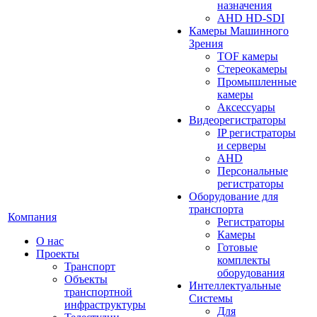
назначения
AHD HD-SDI
Камеры Машинного
Зрения
TOF камеры
Стереокамеры
Промышленные
камеры
Аксессуары
Видеорегистраторы
IP регистраторы
и серверы
AHD
Персональные
регистраторы
Оборудование для
транспорта
Компания
Регистраторы
Камеры
О нас
Готовые
Проекты
комплекты
Транспорт
оборудования
Объекты
Интеллектуальные
транспортной
Системы
инфраструктуры
Для