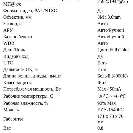
2592х1944@25
МП@к/с
Формат видео, PAL/NTSC
Да
Объектив, мм
8M : 3,6mm
Затвор, сек
Авто
АРУ
Авто/Ручной
Баланс белого
Авто/Ручной
WDR
Авто
День/Ночь
Цвет. Full Color
Видеовыход
Да
UTC
Есть
Дальность ИК, м
25 м
Длина волны, диоды, нм/шт
Белый (4000K)
Класс защиты
IP67
Потребляемая мощность, Вт
Max 450mA
Рабочие температуры, С
-20℃ ~ +60℃
Рабочая влажность, %
90% Max
Модель
EZA-1540FC
171 x 73 x 70
Габариты
мм
Вес
0,8