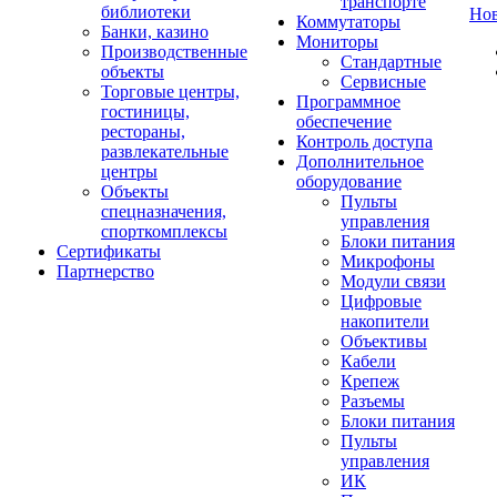
транспорте
библиотеки
Но
Коммутаторы
Банки, казино
Мониторы
Производственные
Стандартные
объекты
Сервисные
Торговые центры,
Программное
гостиницы,
обеспечение
рестораны,
Контроль доступа
развлекательные
Дополнительное
центры
оборудование
Объекты
Пульты
спецназначения,
управления
спорткомплексы
Блоки питания
Сертификаты
Микрофоны
Партнерство
Модули связи
Цифровые
накопители
Объективы
Кабели
Крепеж
Разъемы
Блоки питания
Пульты
управления
ИК