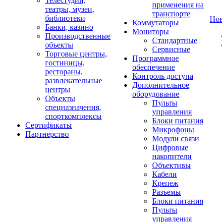
Телестудии,
применения на
театры, музеи,
транспорте
библиотеки
Но
Коммутаторы
Банки, казино
Мониторы
Производственные
Стандартные
объекты
Сервисные
Торговые центры,
Программное
гостиницы,
обеспечение
рестораны,
Контроль доступа
развлекательные
Дополнительное
центры
оборудование
Объекты
Пульты
спецназначения,
управления
спорткомплексы
Блоки питания
Сертификаты
Микрофоны
Партнерство
Модули связи
Цифровые
накопители
Объективы
Кабели
Крепеж
Разъемы
Блоки питания
Пульты
управления