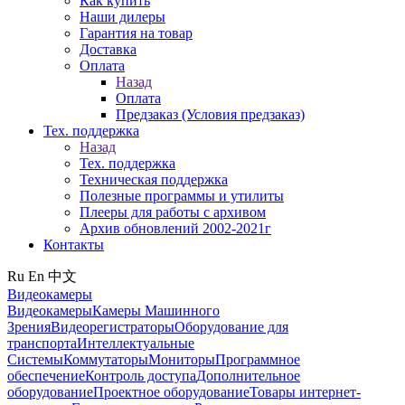
Как купить
Наши дилеры
Гарантия на товар
Доставка
Оплата
Назад
Оплата
Предзаказ (Условия предзаказ)
Тех. поддержка
Назад
Тех. поддержка
Техническая поддержка
Полезные программы и утилиты
Плееры для работы с архивом
Архив обновлений 2002-2021г
Контакты
Ru
En
中文
Видеокамеры
Видеокамеры
Камеры Машинного
Зрения
Видеорегистраторы
Оборудование для
транспорта
Интеллектуальные
Системы
Коммутаторы
Мониторы
Программное
обеспечение
Контроль доступа
Дополнительное
оборудование
Проектное оборудование
Товары интернет-