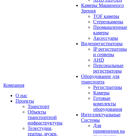
Камеры Машинного
Зрения
TOF камеры
Стереокамеры
Промышленные
камеры
Аксессуары
Видеорегистраторы
IP регистраторы
и серверы
AHD
Персональные
регистраторы
Оборудование для
транспорта
Компания
Регистраторы
Камеры
О нас
Готовые
Проекты
комплекты
Транспорт
оборудования
Объекты
Интеллектуальные
транспортной
Системы
инфраструктуры
Для
Телестудии,
применения на
театры, музеи,