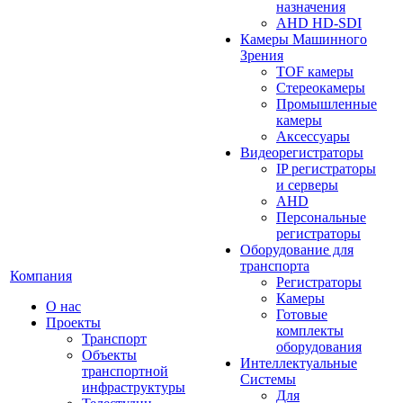
назначения
AHD HD-SDI
Камеры Машинного
Зрения
TOF камеры
Стереокамеры
Промышленные
камеры
Аксессуары
Видеорегистраторы
IP регистраторы
и серверы
AHD
Персональные
регистраторы
Оборудование для
транспорта
Компания
Регистраторы
Камеры
О нас
Готовые
Проекты
комплекты
Транспорт
оборудования
Объекты
Интеллектуальные
транспортной
Системы
инфраструктуры
Для