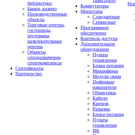
транспорте
библиотеки
Но
Коммутаторы
Банки, казино
Мониторы
Производственные
Стандартные
объекты
Сервисные
Торговые центры,
Программное
гостиницы,
обеспечение
рестораны,
Контроль доступа
развлекательные
Дополнительное
центры
оборудование
Объекты
Пульты
спецназначения,
управления
спорткомплексы
Блоки питания
Сертификаты
Микрофоны
Партнерство
Модули связи
Цифровые
накопители
Объективы
Кабели
Крепеж
Разъемы
Блоки питания
Пульты
управления
ИК