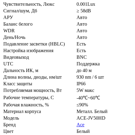
Чувствительность, Люкс
0.001Lux
Сигнал/шум, Дб
≥ 58dB
АРУ
Авто
Баланс белого
Авто
WDR
Авто
День/Ночь
Авто
Подавление засветки (HBLC)
Есть
Настройка изображения
Есть
Видеовыход
BNC
UTC
Поддержка
Дальность ИК, м
до 40 м
Длина волны, диоды, нм/шт
930 nm / 6 шт
Класс защиты
IP66
Потребляемая мощность, Вт
5W макс
Рабочие температуры, С
-40℃~60℃
Рабочая влажность, %
≤90%
Материал корпуса
Металл. Белый
Модель
ACE-JV50HD
Бренд
Ace
Цвет
Белый