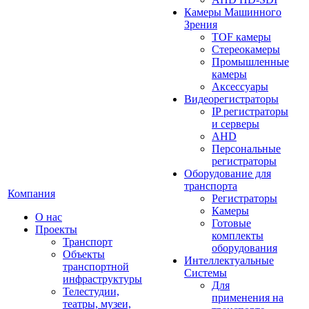
Камеры Машинного
Зрения
TOF камеры
Стереокамеры
Промышленные
камеры
Аксессуары
Видеорегистраторы
IP регистраторы
и серверы
AHD
Персональные
регистраторы
Оборудование для
транспорта
Компания
Регистраторы
Камеры
О нас
Готовые
Проекты
комплекты
Транспорт
оборудования
Объекты
Интеллектуальные
транспортной
Системы
инфраструктуры
Для
Телестудии,
применения на
театры, музеи,