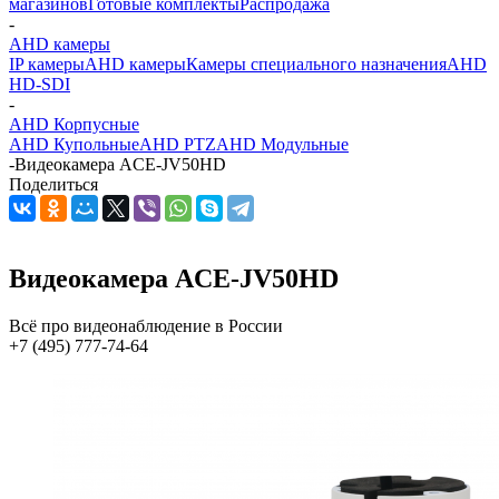
магазинов
Готовые комплекты
Распродажа
-
AHD камеры
IP камеры
AHD камеры
Камеры специального назначения
AHD
HD-SDI
-
AHD Корпусные
AHD Купольные
AHD PTZ
AHD Модульные
-
Видеокамера ACE-JV50HD
Поделиться
Видеокамера ACE-JV50HD
Всё про видеонаблюдение в России
+7 (495) 777-74-64