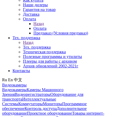
Как купить
Наши дилеры
Гарантия на товар
Доставка
Оплата
Назад
Оплата
Предзаказ (Условия предзаказ)
Тех. поддержка
Назад
Тех. поддержка
Техническая поддержка
Полезные программы и утилиты
Плееры для работы с архивом
Архив обновлений 2002-2021г
Контакты
Ru
En
中文
Видеокамеры
Видеокамеры
Камеры Машинного
Зрения
Видеорегистраторы
Оборудование для
транспорта
Интеллектуальные
Системы
Коммутаторы
Мониторы
Программное
обеспечение
Контроль доступа
Дополнительное
оборудование
Проектное оборудование
Товары интернет-