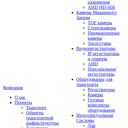
назначения
AHD HD-SDI
Камеры Машинного
Зрения
TOF камеры
Стереокамеры
Промышленные
камеры
Аксессуары
Видеорегистраторы
IP регистраторы
и серверы
AHD
Персональные
регистраторы
Оборудование для
транспорта
Компания
Регистраторы
Камеры
О нас
Готовые
Проекты
комплекты
Транспорт
оборудования
Объекты
Интеллектуальные
транспортной
Системы
инфраструктуры
Для