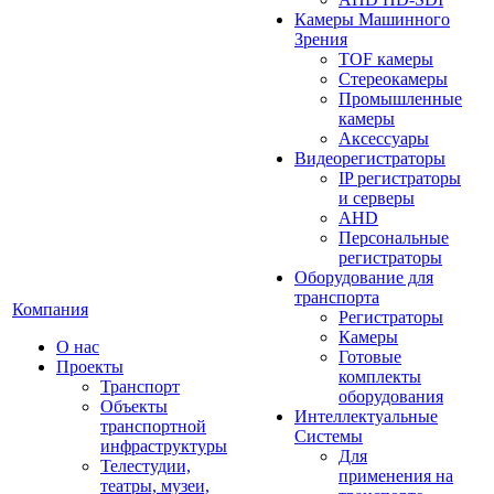
Камеры Машинного
Зрения
TOF камеры
Стереокамеры
Промышленные
камеры
Аксессуары
Видеорегистраторы
IP регистраторы
и серверы
AHD
Персональные
регистраторы
Оборудование для
транспорта
Компания
Регистраторы
Камеры
О нас
Готовые
Проекты
комплекты
Транспорт
оборудования
Объекты
Интеллектуальные
транспортной
Системы
инфраструктуры
Для
Телестудии,
применения на
театры, музеи,