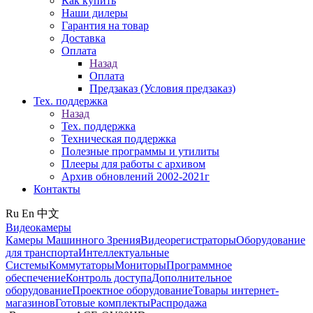
Как купить
Наши дилеры
Гарантия на товар
Доставка
Оплата
Назад
Оплата
Предзаказ (Условия предзаказ)
Тех. поддержка
Назад
Тех. поддержка
Техническая поддержка
Полезные программы и утилиты
Плееры для работы с архивом
Архив обновлений 2002-2021г
Контакты
Ru
En
中文
Видеокамеры
Камеры Машинного Зрения
Видеорегистраторы
Оборудование
для транспорта
Интеллектуальные
Системы
Коммутаторы
Мониторы
Программное
обеспечение
Контроль доступа
Дополнительное
оборудование
Проектное оборудование
Товары интернет-
магазинов
Готовые комплекты
Распродажа