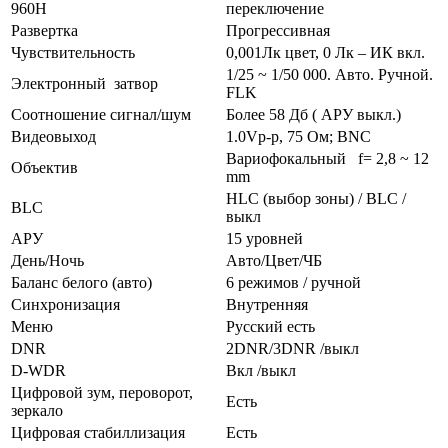
960H
переключение
Развертка
Прогрессивная
Чувствительность
0,001Лк цвет, 0 Лк – ИК вкл.
1/25 ~ 1/50 000. Авто. Ручной.
Электронный затвор
FLK
Соотношение сигнал/шум
Более 58 Дб ( АРУ выкл.)
Видеовыход
1.0Vp-p, 75 Ом; BNC
Вариофокальный f= 2,8 ~ 12
Объектив
mm
HLC (выбор зоны) / BLC /
BLC
выкл
АРУ
15 уровней
День/Ночь
Авто/Цвет/ЧБ
Баланс белого (авто)
6 режимов / ручной
Синхронизация
Внутренняя
Меню
Русский есть
DNR
2DNR/3DNR /выкл
D-WDR
Вкл /выкл
Цифровой зум, пероворот,
Есть
зеркало
Цифровая стабиллизация
Есть