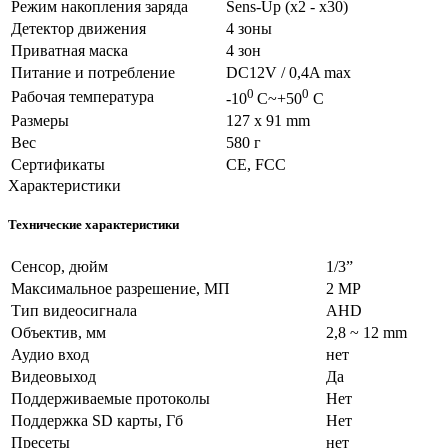
Режим накопления заряда
Sens-Up (х2 - х30)
Детектор движения
4 зоны
Приватная маска
4 зон
Питание и потребление
DC12V / 0,4A max
0
0
Рабочая температура
-10
C~+50
C
Размеры
127 x 91 mm
Вес
580 г
Сертификаты
CE, FCC
Характеристики
Технические характеристики
Сенсор, дюйм
1/3”
Максимальное разрешение, МП
2 MP
Тип видеосигнала
AHD
Объектив, мм
2,8 ~ 12 mm
Аудио вход
нет
Видеовыход
Да
Поддерживаемые протоколы
Нет
Поддержка SD карты, Гб
Нет
Пресеты
нет