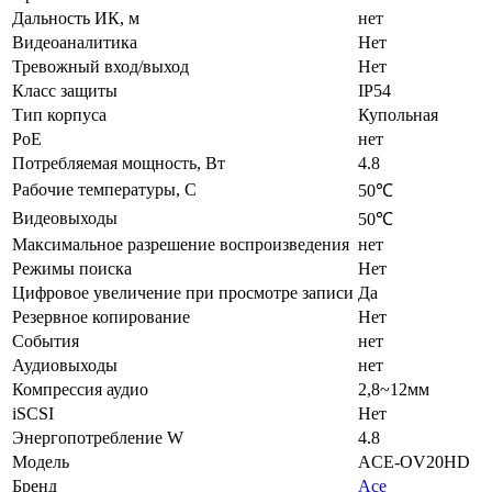
Дальность ИК, м
нет
Видеоаналитика
Нет
Тревожный вход/выход
Нет
Класс защиты
IP54
Тип корпуса
Купольная
PoE
нет
Потребляемая мощность, Вт
4.8
Рабочие температуры, С
50℃
Видеовыходы
50℃
Максимальное разрешение воспроизведения
нет
Режимы поиска
Нет
Цифровое увеличение при просмотре записи
Да
Резервное копирование
Нет
События
нет
Аудиовыходы
нет
Компрессия аудио
2,8~12мм
iSCSI
Нет
Энергопотребление W
4.8
Модель
ACE-OV20HD
Бренд
Ace