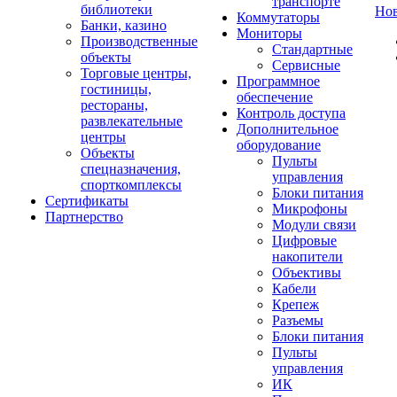
транспорте
библиотеки
Но
Коммутаторы
Банки, казино
Мониторы
Производственные
Стандартные
объекты
Сервисные
Торговые центры,
Программное
гостиницы,
обеспечение
рестораны,
Контроль доступа
развлекательные
Дополнительное
центры
оборудование
Объекты
Пульты
спецназначения,
управления
спорткомплексы
Блоки питания
Сертификаты
Микрофоны
Партнерство
Модули связи
Цифровые
накопители
Объективы
Кабели
Крепеж
Разъемы
Блоки питания
Пульты
управления
ИК