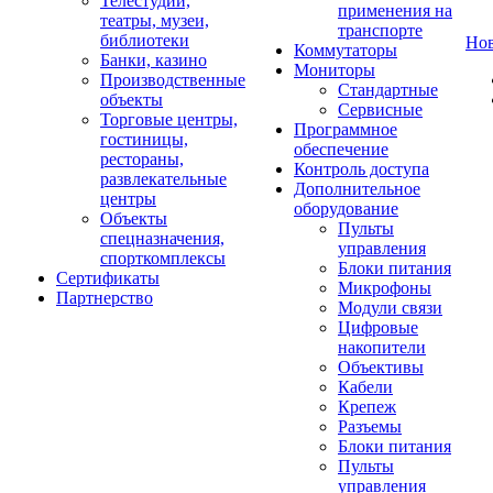
Телестудии,
применения на
театры, музеи,
транспорте
библиотеки
Но
Коммутаторы
Банки, казино
Мониторы
Производственные
Стандартные
объекты
Сервисные
Торговые центры,
Программное
гостиницы,
обеспечение
рестораны,
Контроль доступа
развлекательные
Дополнительное
центры
оборудование
Объекты
Пульты
спецназначения,
управления
спорткомплексы
Блоки питания
Сертификаты
Микрофоны
Партнерство
Модули связи
Цифровые
накопители
Объективы
Кабели
Крепеж
Разъемы
Блоки питания
Пульты
управления