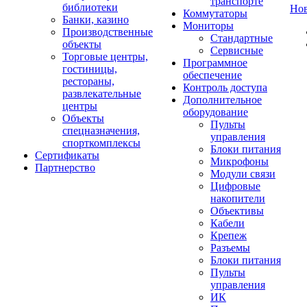
транспорте
библиотеки
Но
Коммутаторы
Банки, казино
Мониторы
Производственные
Стандартные
объекты
Сервисные
Торговые центры,
Программное
гостиницы,
обеспечение
рестораны,
Контроль доступа
развлекательные
Дополнительное
центры
оборудование
Объекты
Пульты
спецназначения,
управления
спорткомплексы
Блоки питания
Сертификаты
Микрофоны
Партнерство
Модули связи
Цифровые
накопители
Объективы
Кабели
Крепеж
Разъемы
Блоки питания
Пульты
управления
ИК