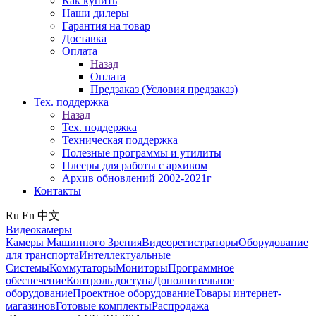
Как купить
Наши дилеры
Гарантия на товар
Доставка
Оплата
Назад
Оплата
Предзаказ (Условия предзаказ)
Тех. поддержка
Назад
Тех. поддержка
Техническая поддержка
Полезные программы и утилиты
Плееры для работы с архивом
Архив обновлений 2002-2021г
Контакты
Ru
En
中文
Видеокамеры
Камеры Машинного Зрения
Видеорегистраторы
Оборудование
для транспорта
Интеллектуальные
Системы
Коммутаторы
Мониторы
Программное
обеспечение
Контроль доступа
Дополнительное
оборудование
Проектное оборудование
Товары интернет-
магазинов
Готовые комплекты
Распродажа