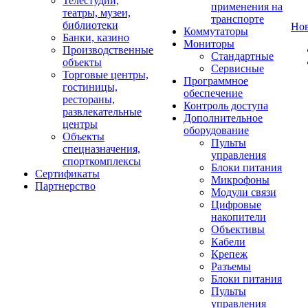
Телестудии,
применения на
театры, музеи,
транспорте
библиотеки
Но
Коммутаторы
Банки, казино
Мониторы
Производственные
Стандартные
объекты
Сервисные
Торговые центры,
Программное
гостиницы,
обеспечение
рестораны,
Контроль доступа
развлекательные
Дополнительное
центры
оборудование
Объекты
Пульты
спецназначения,
управления
спорткомплексы
Блоки питания
Сертификаты
Микрофоны
Партнерство
Модули связи
Цифровые
накопители
Объективы
Кабели
Крепеж
Разъемы
Блоки питания
Пульты
управления