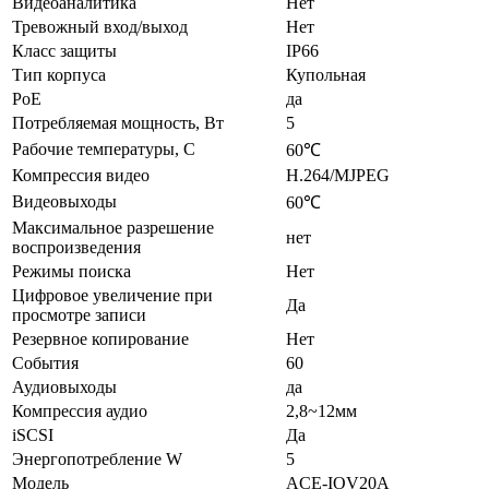
Видеоаналитика
Нет
Тревожный вход/выход
Нет
Класс защиты
IP66
Тип корпуса
Купольная
PoE
да
Потребляемая мощность, Вт
5
Рабочие температуры, С
60℃
Компрессия видео
H.264/MJPEG
Видеовыходы
60℃
Максимальное разрешение
нет
воспроизведения
Режимы поиска
Нет
Цифровое увеличение при
Да
просмотре записи
Резервное копирование
Нет
События
60
Аудиовыходы
да
Компрессия аудио
2,8~12мм
iSCSI
Да
Энергопотребление W
5
Модель
ACE-IOV20A