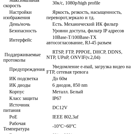
Максимальная
30к/с, 1080p/high profile
скорость
Настройки
Яркость, резкость, насыщенность,
изображения
переворот,зеркало и тд.
День/ночь
Есть. Механический ИК фильтр
Безопасность
Уровни доступа, фильтр IP адресов
10Base-T/100Base-TX
Интерфейс
автосогласование, RJ-45 разъем
RTSP, FTP, PPPOE, DHCP, DDNS,
Поддерживаемые
NTP, UPnP, ONVIF(v.2,04)
протоколы
Уведомление e-mail, загрузка видео на
Предупреждения
FTP, сетевая тревога
ИК подсветка
До 60м
ИК диоды
6 диодов, 850 nm
Корпус
Металл. Белый
Класс защиты
IP67
Источник
DC12V
питания
PoE
IEEE 802,3af
Рабочая
-10°C~60°C
Температура