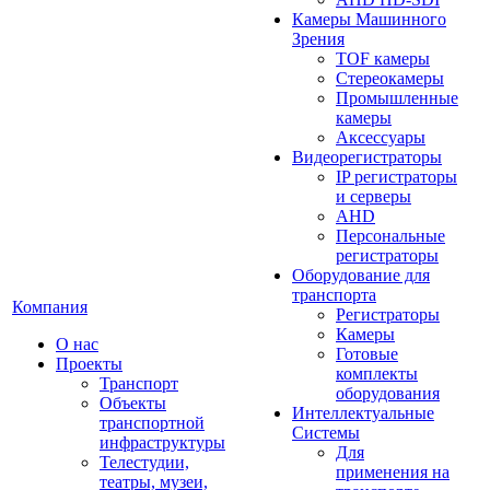
Камеры Машинного
Зрения
TOF камеры
Стереокамеры
Промышленные
камеры
Аксессуары
Видеорегистраторы
IP регистраторы
и серверы
AHD
Персональные
регистраторы
Оборудование для
транспорта
Компания
Регистраторы
Камеры
О нас
Готовые
Проекты
комплекты
Транспорт
оборудования
Объекты
Интеллектуальные
транспортной
Системы
инфраструктуры
Для
Телестудии,
применения на
театры, музеи,