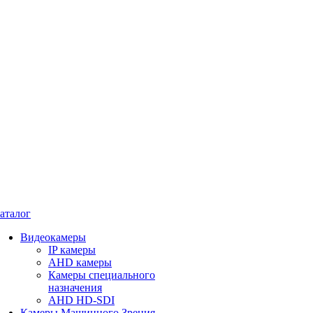
аталог
Видеокамеры
IP камеры
AHD камеры
Камеры специального
назначения
AHD HD-SDI
Камеры Машинного Зрения