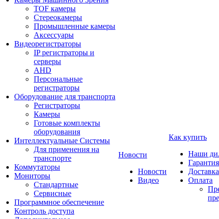
TOF камеры
Стереокамеры
Промышленные камеры
Аксессуары
Видеорегистраторы
IP регистраторы и
серверы
AHD
Персональные
регистраторы
Оборудование для транспорта
Регистраторы
Камеры
Готовые комплекты
оборудования
Как купить
Интеллектуальные Системы
Для применения на
Наши ди
Новости
транспорте
Гарантия
Коммутаторы
Новости
Доставка
Мониторы
Видео
Оплата
Стандартные
Пре
Сервисные
пре
Программное обеспечение
Контроль доступа