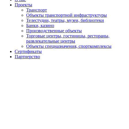
Проекты
Транспорт
Объекты транспортной инфраструктуры
Телестудии, театры, музеи, библиотеки
Банки, казино
Производственные объекты
Торговые центры, гостиницы, рестораны,
развлекательные центры
Объекты спецназначения, спорткомплексы
Сертификаты
Партнерство