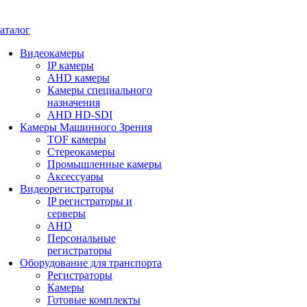
аталог
Видеокамеры
IP камеры
AHD камеры
Камеры специального
назначения
AHD HD-SDI
Камеры Машинного Зрения
TOF камеры
Стереокамеры
Промышленные камеры
Аксессуары
Видеорегистраторы
IP регистраторы и
серверы
AHD
Персональные
регистраторы
Оборудование для транспорта
Регистраторы
Камеры
Готовые комплекты