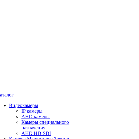
аталог
Видеокамеры
IP камеры
AHD камеры
Камеры специального
назначения
AHD HD-SDI
Камеры Машинного Зрения