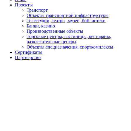
Проекты
Транспорт
Объекты транспортной инфраструктуры
Телестудии, театры, музеи, библиотеки
Банки, казино
Производственные объекты
Торговые центры, гостиницы, рестораны,
развлекательные центры
Объекты спецназначения, спорткомплексы
Сертификаты
Партнерство