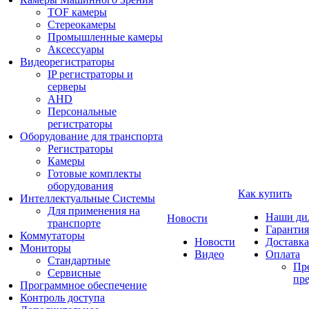
TOF камеры
Стереокамеры
Промышленные камеры
Аксессуары
Видеорегистраторы
IP регистраторы и
серверы
AHD
Персональные
регистраторы
Оборудование для транспорта
Регистраторы
Камеры
Готовые комплекты
оборудования
Как купить
Интеллектуальные Системы
Для применения на
Наши ди
Новости
транспорте
Гарантия
Коммутаторы
Новости
Доставка
Мониторы
Видео
Оплата
Стандартные
Пре
Сервисные
пре
Программное обеспечение
Контроль доступа