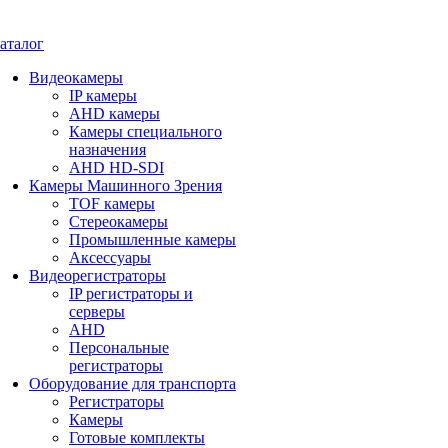
аталог
Видеокамеры
IP камеры
AHD камеры
Камеры специального
назначения
AHD HD-SDI
Камеры Машинного Зрения
TOF камеры
Стереокамеры
Промышленные камеры
Аксессуары
Видеорегистраторы
IP регистраторы и
серверы
AHD
Персональные
регистраторы
Оборудование для транспорта
Регистраторы
Камеры
Готовые комплекты