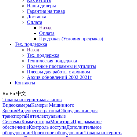
Как купить
Наши дилеры
Гарантия на товар
Доставка
Оплата
Назад
Оплата
Предзаказ (Условия предзаказ)
Тех. поддержка
Назад
Тех. поддержка
Техническая поддержка
Полезные программы и утилиты
Плееры для работы с архивом
Архив обновлений 2002-2021г
Контакты
Ru
En
中文
Товары интернет-магазинов
Видеокамеры
Камеры Машинного
Зрения
Видеорегистраторы
Оборудование для
транспорта
Интеллектуальные
Системы
Коммутаторы
Мониторы
Программное
обеспечение
Контроль доступа
Дополнительное
оборудование
Проектное оборудование
Товары интернет-