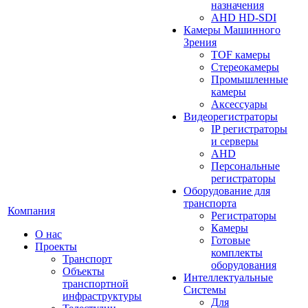
назначения
AHD HD-SDI
Камеры Машинного
Зрения
TOF камеры
Стереокамеры
Промышленные
камеры
Аксессуары
Видеорегистраторы
IP регистраторы
и серверы
AHD
Персональные
регистраторы
Оборудование для
транспорта
Компания
Регистраторы
Камеры
О нас
Готовые
Проекты
комплекты
Транспорт
оборудования
Объекты
Интеллектуальные
транспортной
Системы
инфраструктуры
Для