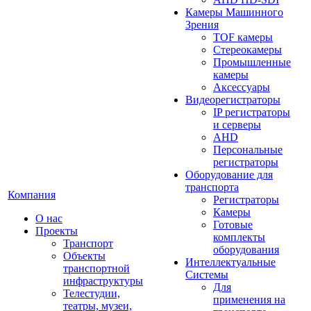
Камеры Машинного
Зрения
TOF камеры
Стереокамеры
Промышленные
камеры
Аксессуары
Видеорегистраторы
IP регистраторы
и серверы
AHD
Персональные
регистраторы
Оборудование для
транспорта
Компания
Регистраторы
Камеры
О нас
Готовые
Проекты
комплекты
Транспорт
оборудования
Объекты
Интеллектуальные
транспортной
Системы
инфраструктуры
Для
Телестудии,
применения на
театры, музеи,