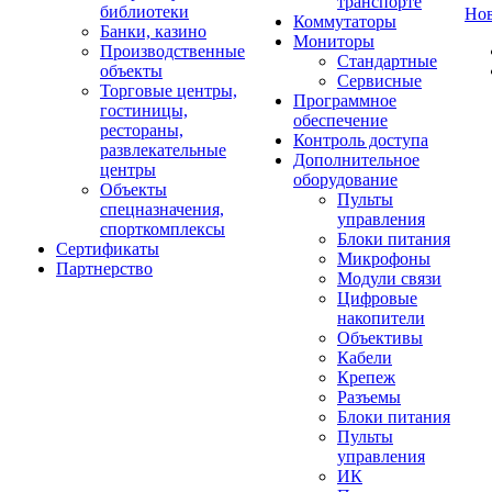
транспорте
библиотеки
Но
Коммутаторы
Банки, казино
Мониторы
Производственные
Стандартные
объекты
Сервисные
Торговые центры,
Программное
гостиницы,
обеспечение
рестораны,
Контроль доступа
развлекательные
Дополнительное
центры
оборудование
Объекты
Пульты
спецназначения,
управления
спорткомплексы
Блоки питания
Сертификаты
Микрофоны
Партнерство
Модули связи
Цифровые
накопители
Объективы
Кабели
Крепеж
Разъемы
Блоки питания
Пульты
управления
ИК