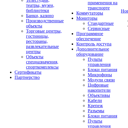
Телестудии,
применения на
театры, музеи,
транспорте
библиотеки
Но
Коммутаторы
Банки, казино
Мониторы
Производственные
Стандартные
объекты
Сервисные
Торговые центры,
Программное
гостиницы,
обеспечение
рестораны,
Контроль доступа
развлекательные
Дополнительное
центры
оборудование
Объекты
Пульты
спецназначения,
управления
спорткомплексы
Блоки питания
Сертификаты
Микрофоны
Партнерство
Модули связи
Цифровые
накопители
Объективы
Кабели
Крепеж
Разъемы
Блоки питания
Пульты
управления