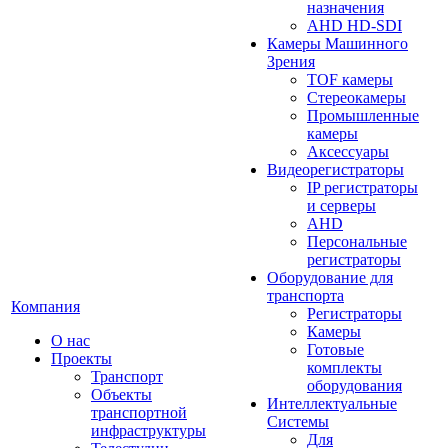
назначения
AHD HD-SDI
Камеры Машинного
Зрения
TOF камеры
Стереокамеры
Промышленные
камеры
Аксессуары
Видеорегистраторы
IP регистраторы
и серверы
AHD
Персональные
регистраторы
Оборудование для
транспорта
Компания
Регистраторы
Камеры
О нас
Готовые
Проекты
комплекты
Транспорт
оборудования
Объекты
Интеллектуальные
транспортной
Системы
инфраструктуры
Для