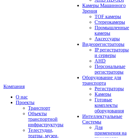
Камеры Машинного
Зрения
TOF камеры
Стереокамеры
Промышленные
камеры
Аксессуары
Видеорегистраторы
IP регистраторы
и серверы
AHD
Персональные
регистраторы
Оборудование для
транспорта
Компания
Регистраторы
Камеры
О нас
Готовые
Проекты
комплекты
Транспорт
оборудования
Объекты
Интеллектуальные
транспортной
Системы
инфраструктуры
Для
Телестудии,
применения на
театры, музеи,