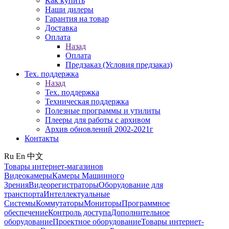
Как купить
Наши дилеры
Гарантия на товар
Доставка
Оплата
Назад
Оплата
Предзаказ (Условия предзаказ)
Тех. поддержка
Назад
Тех. поддержка
Техническая поддержка
Полезные программы и утилиты
Плееры для работы с архивом
Архив обновлений 2002-2021г
Контакты
Ru
En
中文
Товары интернет-магазинов
Видеокамеры
Камеры Машинного
Зрения
Видеорегистраторы
Оборудование для
транспорта
Интеллектуальные
Системы
Коммутаторы
Мониторы
Программное
обеспечение
Контроль доступа
Дополнительное
оборудование
Проектное оборудование
Товары интернет-