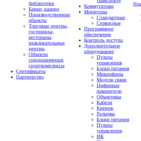
транспорте
библиотеки
Но
Коммутаторы
Банки, казино
Мониторы
Производственные
Стандартные
объекты
Сервисные
Торговые центры,
Программное
гостиницы,
обеспечение
рестораны,
Контроль доступа
развлекательные
Дополнительное
центры
оборудование
Объекты
Пульты
спецназначения,
управления
спорткомплексы
Блоки питания
Сертификаты
Микрофоны
Партнерство
Модули связи
Цифровые
накопители
Объективы
Кабели
Крепеж
Разъемы
Блоки питания
Пульты
управления
ИК