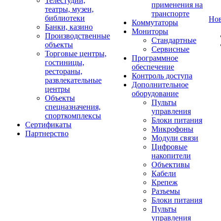
Телестудии,
применения на
театры, музеи,
транспорте
библиотеки
Но
Коммутаторы
Банки, казино
Мониторы
Производственные
Стандартные
объекты
Сервисные
Торговые центры,
Программное
гостиницы,
обеспечение
рестораны,
Контроль доступа
развлекательные
Дополнительное
центры
оборудование
Объекты
Пульты
спецназначения,
управления
спорткомплексы
Блоки питания
Сертификаты
Микрофоны
Партнерство
Модули связи
Цифровые
накопители
Объективы
Кабели
Крепеж
Разъемы
Блоки питания
Пульты
управления