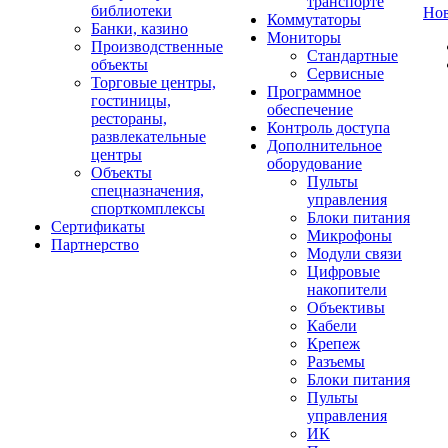
транспорте
библиотеки
Но
Коммутаторы
Банки, казино
Мониторы
Производственные
Стандартные
объекты
Сервисные
Торговые центры,
Программное
гостиницы,
обеспечение
рестораны,
Контроль доступа
развлекательные
Дополнительное
центры
оборудование
Объекты
Пульты
спецназначения,
управления
спорткомплексы
Блоки питания
Сертификаты
Микрофоны
Партнерство
Модули связи
Цифровые
накопители
Объективы
Кабели
Крепеж
Разъемы
Блоки питания
Пульты
управления
ИК