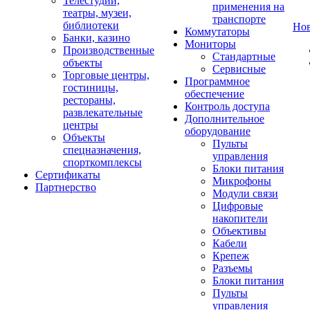
Телестудии,
применения на
театры, музеи,
транспорте
библиотеки
Но
Коммутаторы
Банки, казино
Мониторы
Производственные
Стандартные
объекты
Сервисные
Торговые центры,
Программное
гостиницы,
обеспечение
рестораны,
Контроль доступа
развлекательные
Дополнительное
центры
оборудование
Объекты
Пульты
спецназначения,
управления
спорткомплексы
Блоки питания
Сертификаты
Микрофоны
Партнерство
Модули связи
Цифровые
накопители
Объективы
Кабели
Крепеж
Разъемы
Блоки питания
Пульты
управления