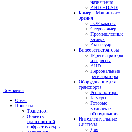
назначения
AHD HD-SDI
Камеры Машинного
Зрения
TOF камеры
Стереокамеры
Промышленные
камеры
Аксессуары
Видеорегистраторы
IP регистраторы
и серверы
AHD
Персональные
регистраторы
Оборудование для
транспорта
Компания
Регистраторы
Камеры
О нас
Готовые
Проекты
комплекты
Транспорт
оборудования
Объекты
Интеллектуальные
транспортной
Системы
инфраструктуры
Для