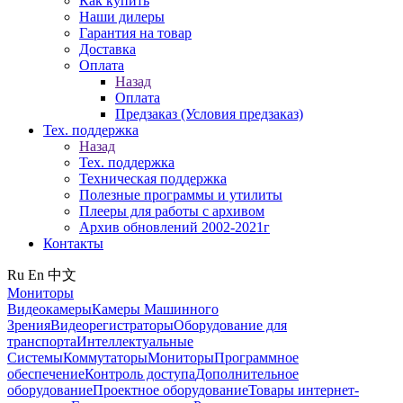
Как купить
Наши дилеры
Гарантия на товар
Доставка
Оплата
Назад
Оплата
Предзаказ (Условия предзаказ)
Тех. поддержка
Назад
Тех. поддержка
Техническая поддержка
Полезные программы и утилиты
Плееры для работы с архивом
Архив обновлений 2002-2021г
Контакты
Ru
En
中文
Мониторы
Видеокамеры
Камеры Машинного
Зрения
Видеорегистраторы
Оборудование для
транспорта
Интеллектуальные
Системы
Коммутаторы
Мониторы
Программное
обеспечение
Контроль доступа
Дополнительное
оборудование
Проектное оборудование
Товары интернет-