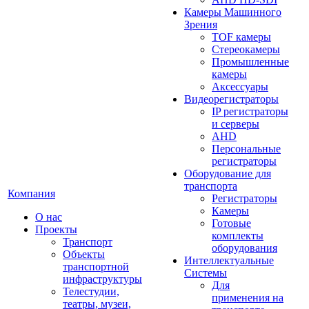
Камеры Машинного
Зрения
TOF камеры
Стереокамеры
Промышленные
камеры
Аксессуары
Видеорегистраторы
IP регистраторы
и серверы
AHD
Персональные
регистраторы
Оборудование для
транспорта
Компания
Регистраторы
Камеры
О нас
Готовые
Проекты
комплекты
Транспорт
оборудования
Объекты
Интеллектуальные
транспортной
Системы
инфраструктуры
Для
Телестудии,
применения на
театры, музеи,