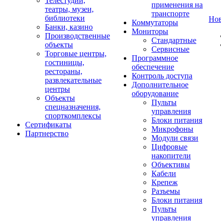
Телестудии,
применения на
театры, музеи,
транспорте
библиотеки
Но
Коммутаторы
Банки, казино
Мониторы
Производственные
Стандартные
объекты
Сервисные
Торговые центры,
Программное
гостиницы,
обеспечение
рестораны,
Контроль доступа
развлекательные
Дополнительное
центры
оборудование
Объекты
Пульты
спецназначения,
управления
спорткомплексы
Блоки питания
Сертификаты
Микрофоны
Партнерство
Модули связи
Цифровые
накопители
Объективы
Кабели
Крепеж
Разъемы
Блоки питания
Пульты
управления