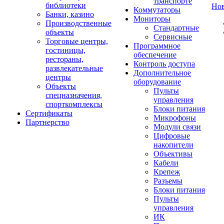
транспорте
библиотеки
Но
Коммутаторы
Банки, казино
Мониторы
Производственные
Стандартные
объекты
Сервисные
Торговые центры,
Программное
гостиницы,
обеспечение
рестораны,
Контроль доступа
развлекательные
Дополнительное
центры
оборудование
Объекты
Пульты
спецназначения,
управления
спорткомплексы
Блоки питания
Сертификаты
Микрофоны
Партнерство
Модули связи
Цифровые
накопители
Объективы
Кабели
Крепеж
Разъемы
Блоки питания
Пульты
управления
ИК