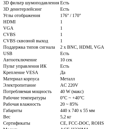
3D фильтр шумоподавления
Есть
3D деинтерлейсинг
Есть
Углы отображения
176° / 170°
HDMI
1
VGA
1
CVBS
1
CVBS сквозной выход
1
Поддержка типов сигнала
2 х BNC, HDMI, VGA
USB
Есть
Автоотключение
10 сек
Пульт управления ИК
Есть
Крепление VESA
Да
Материал корпуса
Металл
Электропитание
AC 220V
Потребляемая мощность
40 W (макс)
Рабочие температуры
0°C ~ +40°C
Рабочая влажность
20 ~ 85%
Габариты
440 х 740 х 55 мм
Вес
5,2 кг
Сертификаты
CE, FCC-DOC, ROHS