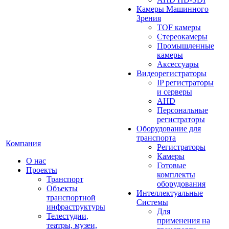
Камеры Машинного
Зрения
TOF камеры
Стереокамеры
Промышленные
камеры
Аксессуары
Видеорегистраторы
IP регистраторы
и серверы
AHD
Персональные
регистраторы
Оборудование для
транспорта
Компания
Регистраторы
Камеры
О нас
Готовые
Проекты
комплекты
Транспорт
оборудования
Объекты
Интеллектуальные
транспортной
Системы
инфраструктуры
Для
Телестудии,
применения на
театры, музеи,