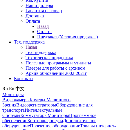
Как купить
Наши дилеры
Гарантия на товар
Доставка
Оплата
Назад
Оплата
Предзаказ (Условия предзаказ)
Тех. поддержка
Назад
Тех. поддержка
Техническая поддержка
Полезные программы и утилиты
Плееры для работы с архивом
Архив обновлений 2002-2021г
Контакты
Ru
En
中文
Мониторы
Видеокамеры
Камеры Машинного
Зрения
Видеорегистраторы
Оборудование для
транспорта
Интеллектуальные
Системы
Коммутаторы
Мониторы
Программное
обеспечение
Контроль доступа
Дополнительное
оборудование
Проектное оборудование
Товары интернет-