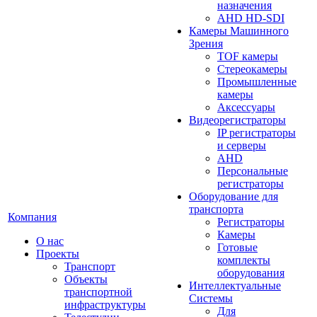
назначения
AHD HD-SDI
Камеры Машинного
Зрения
TOF камеры
Стереокамеры
Промышленные
камеры
Аксессуары
Видеорегистраторы
IP регистраторы
и серверы
AHD
Персональные
регистраторы
Оборудование для
транспорта
Компания
Регистраторы
Камеры
О нас
Готовые
Проекты
комплекты
Транспорт
оборудования
Объекты
Интеллектуальные
транспортной
Системы
инфраструктуры
Для