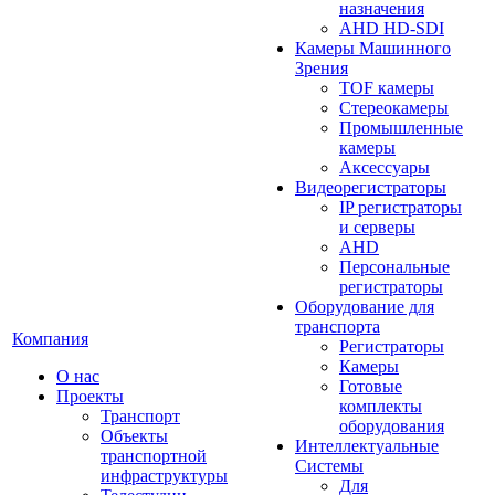
назначения
AHD HD-SDI
Камеры Машинного
Зрения
TOF камеры
Стереокамеры
Промышленные
камеры
Аксессуары
Видеорегистраторы
IP регистраторы
и серверы
AHD
Персональные
регистраторы
Оборудование для
транспорта
Компания
Регистраторы
Камеры
О нас
Готовые
Проекты
комплекты
Транспорт
оборудования
Объекты
Интеллектуальные
транспортной
Системы
инфраструктуры
Для