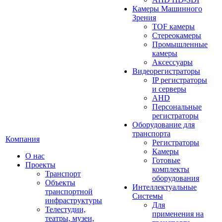
Камеры Машинного
Зрения
TOF камеры
Стереокамеры
Промышленные
камеры
Аксессуары
Видеорегистраторы
IP регистраторы
и серверы
AHD
Персональные
регистраторы
Оборудование для
транспорта
Компания
Регистраторы
Камеры
О нас
Готовые
Проекты
комплекты
Транспорт
оборудования
Объекты
Интеллектуальные
транспортной
Системы
инфраструктуры
Для
Телестудии,
применения на
театры, музеи,