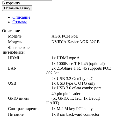
В корзину
Оставить заявку
Описание
Отзывы
Описание
Модель
AGX PCIe PoE
Модуль
NVIDIA Xavier AGX 32GB
Физические
интерфейсы
HDMI
1x HDMI type A
1x 1000Base-T RJ-45 (optional)
LAN
2x 2.5Gbase-T RJ-45 supports POE
802.3at
2x USB 3.2 Gen1 type-C
USB
1x USB type-C OTG only
1x USB 3.0 eSata combo port
40-pin pin header
GPIO пины
(5x GPIO, 1x I2C, 1x Debug
UART)
Слот расширения
1x M.2 M key PCIe only
Питание
1x 8-pin backward connector