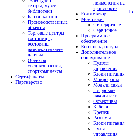
Телестудии,
применения на
театры, музеи,
транспорте
библиотеки
Но
Коммутаторы
Банки, казино
Мониторы
Производственные
Стандартные
объекты
Сервисные
Торговые центры,
Программное
гостиницы,
обеспечение
рестораны,
Контроль доступа
развлекательные
Дополнительное
центры
оборудование
Объекты
Пульты
спецназначения,
управления
спорткомплексы
Блоки питания
Сертификаты
Микрофоны
Партнерство
Модули связи
Цифровые
накопители
Объективы
Кабели
Крепеж
Разъемы
Блоки питания
Пульты
управления