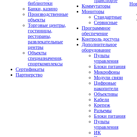
транспорте
библиотеки
Но
Коммутаторы
Банки, казино
Мониторы
Производственные
Стандартные
объекты
Сервисные
Торговые центры,
Программное
гостиницы,
обеспечение
рестораны,
Контроль доступа
развлекательные
Дополнительное
центры
оборудование
Объекты
Пульты
спецназначения,
управления
спорткомплексы
Блоки питания
Сертификаты
Микрофоны
Партнерство
Модули связи
Цифровые
накопители
Объективы
Кабели
Крепеж
Разъемы
Блоки питания
Пульты
управления
ИК