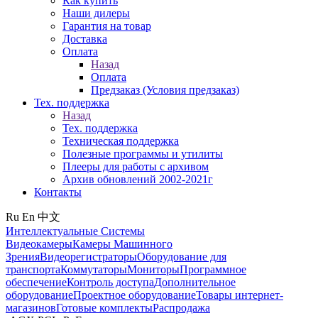
Как купить
Наши дилеры
Гарантия на товар
Доставка
Оплата
Назад
Оплата
Предзаказ (Условия предзаказ)
Тех. поддержка
Назад
Тех. поддержка
Техническая поддержка
Полезные программы и утилиты
Плееры для работы с архивом
Архив обновлений 2002-2021г
Контакты
Ru
En
中文
Интеллектуальные Системы
Видеокамеры
Камеры Машинного
Зрения
Видеорегистраторы
Оборудование для
транспорта
Коммутаторы
Мониторы
Программное
обеспечение
Контроль доступа
Дополнительное
оборудование
Проектное оборудование
Товары интернет-
магазинов
Готовые комплекты
Распродажа