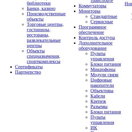
транспорте
библиотеки
Но
Коммутаторы
Банки, казино
Мониторы
Производственные
Стандартные
объекты
Сервисные
Торговые центры,
Программное
гостиницы,
обеспечение
рестораны,
Контроль доступа
развлекательные
Дополнительное
центры
оборудование
Объекты
Пульты
спецназначения,
управления
спорткомплексы
Блоки питания
Сертификаты
Микрофоны
Партнерство
Модули связи
Цифровые
накопители
Объективы
Кабели
Крепеж
Разъемы
Блоки питания
Пульты
управления
ИК