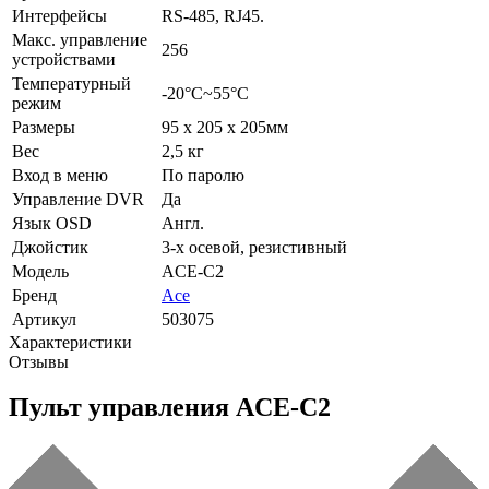
Интерфейсы
RS-485, RJ45.
Макс. управление
256
устройствами
Температурный
-20°С~55°C
режим
Размеры
95 x 205 x 205мм
Вес
2,5 кг
Вход в меню
По паролю
Управление DVR
Да
Язык OSD
Англ.
Джойстик
3-х осевой, резистивный
Модель
ACE-C2
Бренд
Ace
Артикул
503075
Характеристики
Отзывы
Пульт управления ACE-C2