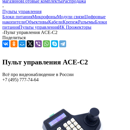
магазинов
Готовые комплекты
Распродажа
-
Пульты управления
Блоки питания
Микрофоны
Модули связи
Цифровые
накопители
Объективы
Кабели
Крепеж
Разъемы
Блоки
питания
Пульты управления
ИК Прожекторы
-
Пульт управления ACE-C2
Поделиться
Пульт управления ACE-C2
Всё про видеонаблюдение в России
+7 (495) 777-74-64