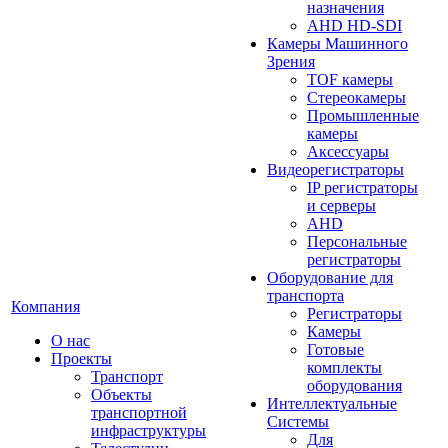
назначения
AHD HD-SDI
Камеры Машинного
Зрения
TOF камеры
Стереокамеры
Промышленные
камеры
Аксессуары
Видеорегистраторы
IP регистраторы
и серверы
AHD
Персональные
регистраторы
Оборудование для
транспорта
Компания
Регистраторы
Камеры
О нас
Готовые
Проекты
комплекты
Транспорт
оборудования
Объекты
Интеллектуальные
транспортной
Системы
инфраструктуры
Для