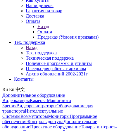
Как купить
Наши дилеры
Гарантия на товар
Доставка
Оплата
Назад
Оплата
Предзаказ (Условия предзаказ)
Тех. поддержка
Назад
Тех. поддержка
Техническая поддержка
Полезные программы и утилиты
Плееры для работы с архивом
Архив обновлений 2002-2021г
Контакты
Ru
En
中文
Дополнительное оборудование
Видеокамеры
Камеры Машинного
Зрения
Видеорегистраторы
Оборудование для
транспорта
Интеллектуальные
Системы
Коммутаторы
Мониторы
Программное
обеспечение
Контроль доступа
Дополнительное
оборудование
Проектное оборудование
Товары интернет-