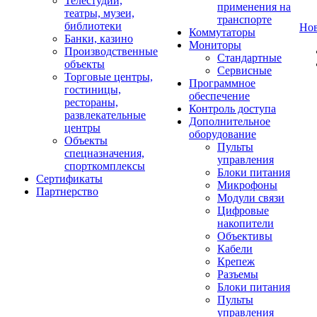
Телестудии,
применения на
театры, музеи,
транспорте
библиотеки
Но
Коммутаторы
Банки, казино
Мониторы
Производственные
Стандартные
объекты
Сервисные
Торговые центры,
Программное
гостиницы,
обеспечение
рестораны,
Контроль доступа
развлекательные
Дополнительное
центры
оборудование
Объекты
Пульты
спецназначения,
управления
спорткомплексы
Блоки питания
Сертификаты
Микрофоны
Партнерство
Модули связи
Цифровые
накопители
Объективы
Кабели
Крепеж
Разъемы
Блоки питания
Пульты
управления