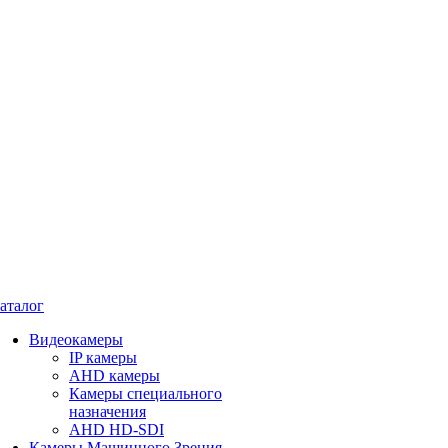
аталог
Видеокамеры
IP камеры
AHD камеры
Камеры специального
назначения
AHD HD-SDI
Камеры Машинного Зрения