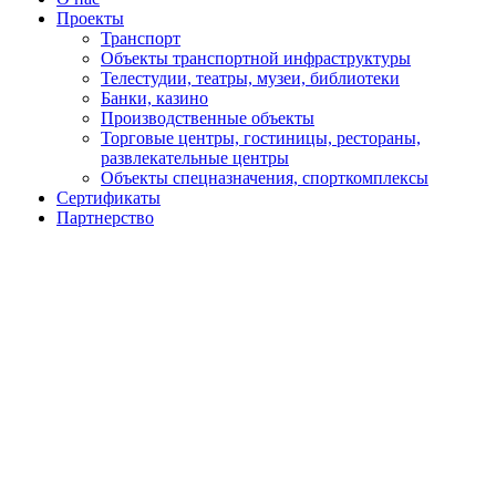
Проекты
Транспорт
Объекты транспортной инфраструктуры
Телестудии, театры, музеи, библиотеки
Банки, казино
Производственные объекты
Торговые центры, гостиницы, рестораны,
развлекательные центры
Объекты спецназначения, спорткомплексы
Сертификаты
Партнерство