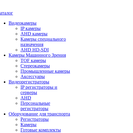
аталог
Видеокамеры
IP камеры
AHD камеры
Камеры специального
назначения
AHD HD-SDI
Камеры Машинного Зрения
TOF камеры
Стереокамеры
Промышленные камеры
Аксессуары
Видеорегистраторы
IP регистраторы и
серверы
AHD
Персональные
регистраторы
Оборудование для транспорта
Регистраторы
Камеры
Готовые комплекты