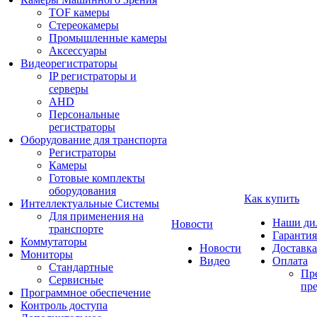
TOF камеры
Стереокамеры
Промышленные камеры
Аксессуары
Видеорегистраторы
IP регистраторы и
серверы
AHD
Персональные
регистраторы
Оборудование для транспорта
Регистраторы
Камеры
Готовые комплекты
оборудования
Как купить
Интеллектуальные Системы
Для применения на
Наши ди
Новости
транспорте
Гарантия
Коммутаторы
Новости
Доставка
Мониторы
Видео
Оплата
Стандартные
Пре
Сервисные
пре
Программное обеспечение
Контроль доступа