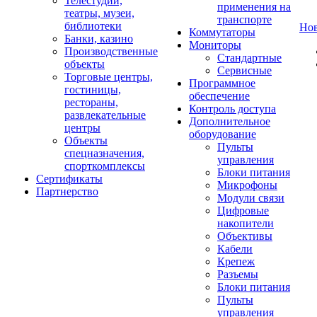
Телестудии,
применения на
театры, музеи,
транспорте
библиотеки
Но
Коммутаторы
Банки, казино
Мониторы
Производственные
Стандартные
объекты
Сервисные
Торговые центры,
Программное
гостиницы,
обеспечение
рестораны,
Контроль доступа
развлекательные
Дополнительное
центры
оборудование
Объекты
Пульты
спецназначения,
управления
спорткомплексы
Блоки питания
Сертификаты
Микрофоны
Партнерство
Модули связи
Цифровые
накопители
Объективы
Кабели
Крепеж
Разъемы
Блоки питания
Пульты
управления