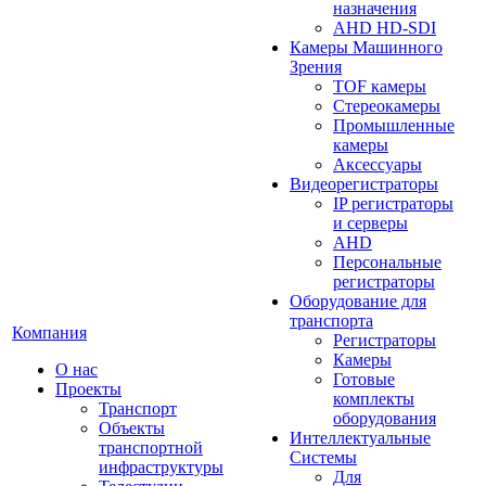
назначения
AHD HD-SDI
Камеры Машинного
Зрения
TOF камеры
Стереокамеры
Промышленные
камеры
Аксессуары
Видеорегистраторы
IP регистраторы
и серверы
AHD
Персональные
регистраторы
Оборудование для
транспорта
Компания
Регистраторы
Камеры
О нас
Готовые
Проекты
комплекты
Транспорт
оборудования
Объекты
Интеллектуальные
транспортной
Системы
инфраструктуры
Для