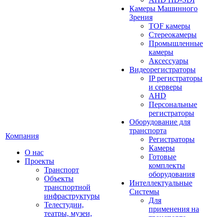
Камеры Машинного
Зрения
TOF камеры
Стереокамеры
Промышленные
камеры
Аксессуары
Видеорегистраторы
IP регистраторы
и серверы
AHD
Персональные
регистраторы
Оборудование для
транспорта
Компания
Регистраторы
Камеры
О нас
Готовые
Проекты
комплекты
Транспорт
оборудования
Объекты
Интеллектуальные
транспортной
Системы
инфраструктуры
Для
Телестудии,
применения на
театры, музеи,