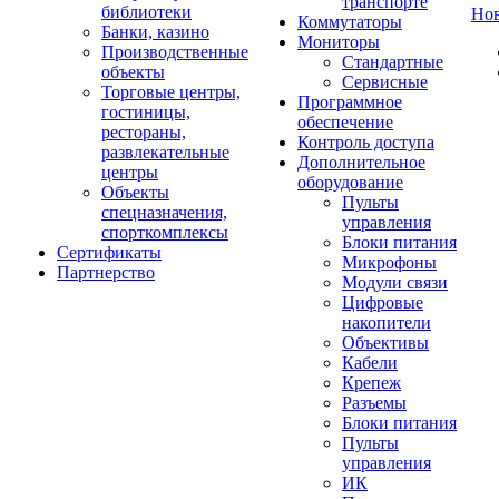
транспорте
библиотеки
Но
Коммутаторы
Банки, казино
Мониторы
Производственные
Стандартные
объекты
Сервисные
Торговые центры,
Программное
гостиницы,
обеспечение
рестораны,
Контроль доступа
развлекательные
Дополнительное
центры
оборудование
Объекты
Пульты
спецназначения,
управления
спорткомплексы
Блоки питания
Сертификаты
Микрофоны
Партнерство
Модули связи
Цифровые
накопители
Объективы
Кабели
Крепеж
Разъемы
Блоки питания
Пульты
управления
ИК