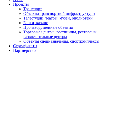
Проекты
Транспорт
Объекты транспортной инфраструктуры
Телестудии, театры, музеи, библиотеки
Банки, казино
Производственные объекты
Торговые центры, гостиницы, рестораны,
развлекательные центры
Объекты спецназначения, спорткомплексы
Сертификаты
Партнерство