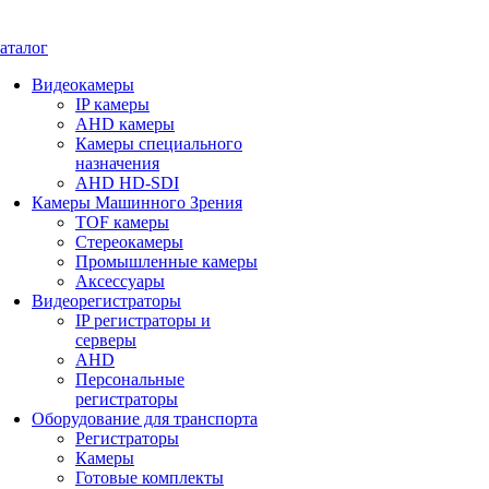
аталог
Видеокамеры
IP камеры
AHD камеры
Камеры специального
назначения
AHD HD-SDI
Камеры Машинного Зрения
TOF камеры
Стереокамеры
Промышленные камеры
Аксессуары
Видеорегистраторы
IP регистраторы и
серверы
AHD
Персональные
регистраторы
Оборудование для транспорта
Регистраторы
Камеры
Готовые комплекты