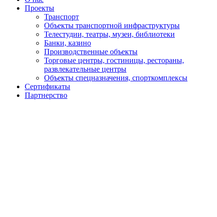
Проекты
Транспорт
Объекты транспортной инфраструктуры
Телестудии, театры, музеи, библиотеки
Банки, казино
Производственные объекты
Торговые центры, гостиницы, рестораны,
развлекательные центры
Объекты спецназначения, спорткомплексы
Сертификаты
Партнерство