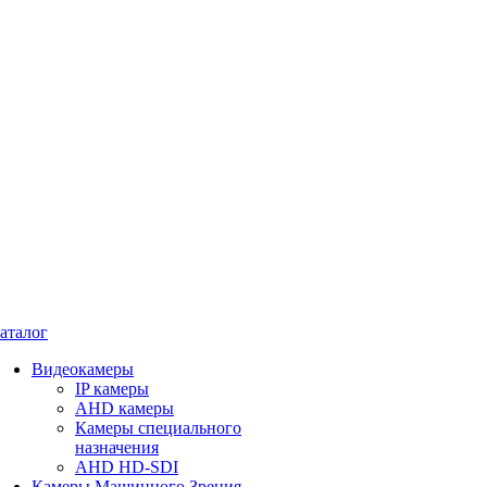
аталог
Видеокамеры
IP камеры
AHD камеры
Камеры специального
назначения
AHD HD-SDI
Камеры Машинного Зрения