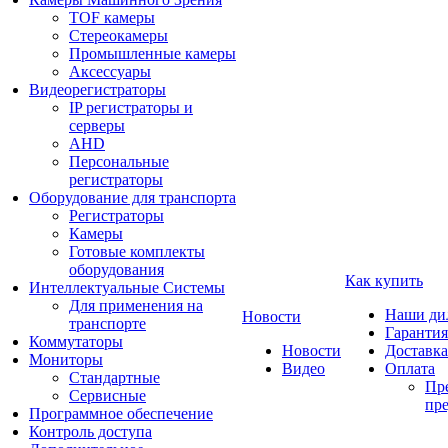
TOF камеры
Стереокамеры
Промышленные камеры
Аксессуары
Видеорегистраторы
IP регистраторы и
серверы
AHD
Персональные
регистраторы
Оборудование для транспорта
Регистраторы
Камеры
Готовые комплекты
оборудования
Как купить
Интеллектуальные Системы
Для применения на
Наши ди
Новости
транспорте
Гарантия
Коммутаторы
Новости
Доставка
Мониторы
Видео
Оплата
Стандартные
Пре
Сервисные
пре
Программное обеспечение
Контроль доступа