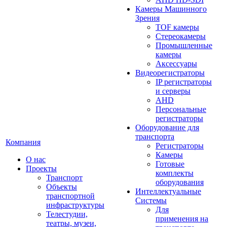
Камеры Машинного
Зрения
TOF камеры
Стереокамеры
Промышленные
камеры
Аксессуары
Видеорегистраторы
IP регистраторы
и серверы
AHD
Персональные
регистраторы
Оборудование для
транспорта
Компания
Регистраторы
Камеры
О нас
Готовые
Проекты
комплекты
Транспорт
оборудования
Объекты
Интеллектуальные
транспортной
Системы
инфраструктуры
Для
Телестудии,
применения на
театры, музеи,