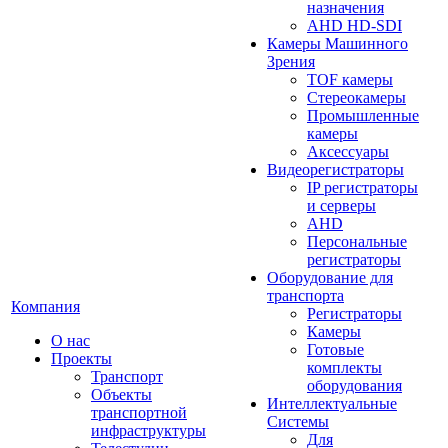
назначения
AHD HD-SDI
Камеры Машинного
Зрения
TOF камеры
Стереокамеры
Промышленные
камеры
Аксессуары
Видеорегистраторы
IP регистраторы
и серверы
AHD
Персональные
регистраторы
Оборудование для
транспорта
Компания
Регистраторы
Камеры
О нас
Готовые
Проекты
комплекты
Транспорт
оборудования
Объекты
Интеллектуальные
транспортной
Системы
инфраструктуры
Для