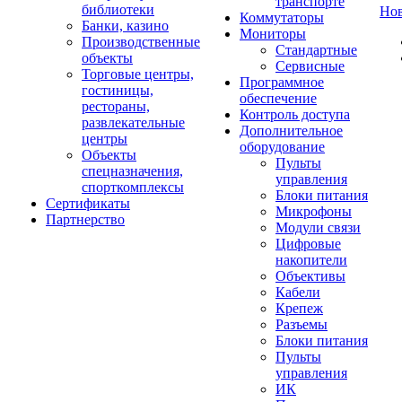
транспорте
библиотеки
Но
Коммутаторы
Банки, казино
Мониторы
Производственные
Стандартные
объекты
Сервисные
Торговые центры,
Программное
гостиницы,
обеспечение
рестораны,
Контроль доступа
развлекательные
Дополнительное
центры
оборудование
Объекты
Пульты
спецназначения,
управления
спорткомплексы
Блоки питания
Сертификаты
Микрофоны
Партнерство
Модули связи
Цифровые
накопители
Объективы
Кабели
Крепеж
Разъемы
Блоки питания
Пульты
управления
ИК