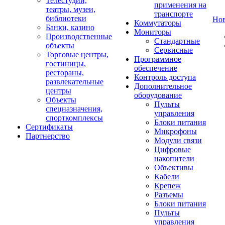
Телестудии,
применения на
театры, музеи,
транспорте
библиотеки
Но
Коммутаторы
Банки, казино
Мониторы
Производственные
Стандартные
объекты
Сервисные
Торговые центры,
Программное
гостиницы,
обеспечение
рестораны,
Контроль доступа
развлекательные
Дополнительное
центры
оборудование
Объекты
Пульты
спецназначения,
управления
спорткомплексы
Блоки питания
Сертификаты
Микрофоны
Партнерство
Модули связи
Цифровые
накопители
Объективы
Кабели
Крепеж
Разъемы
Блоки питания
Пульты
управления