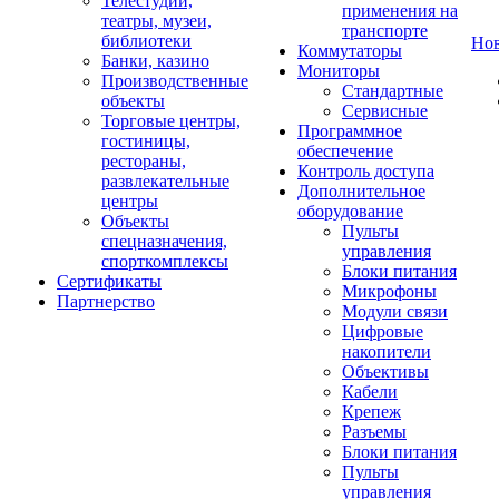
Телестудии,
применения на
театры, музеи,
транспорте
библиотеки
Но
Коммутаторы
Банки, казино
Мониторы
Производственные
Стандартные
объекты
Сервисные
Торговые центры,
Программное
гостиницы,
обеспечение
рестораны,
Контроль доступа
развлекательные
Дополнительное
центры
оборудование
Объекты
Пульты
спецназначения,
управления
спорткомплексы
Блоки питания
Сертификаты
Микрофоны
Партнерство
Модули связи
Цифровые
накопители
Объективы
Кабели
Крепеж
Разъемы
Блоки питания
Пульты
управления