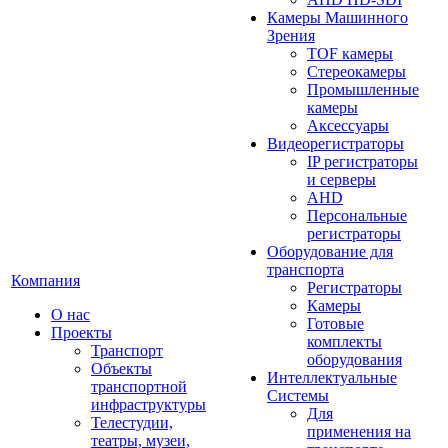
Камеры Машинного
Зрения
TOF камеры
Стереокамеры
Промышленные
камеры
Аксессуары
Видеорегистраторы
IP регистраторы
и серверы
AHD
Персональные
регистраторы
Оборудование для
транспорта
Компания
Регистраторы
Камеры
О нас
Готовые
Проекты
комплекты
Транспорт
оборудования
Объекты
Интеллектуальные
транспортной
Системы
инфраструктуры
Для
Телестудии,
применения на
театры, музеи,