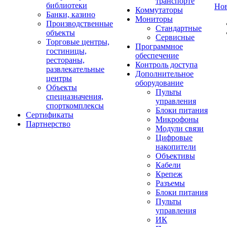
транспорте
библиотеки
Но
Коммутаторы
Банки, казино
Мониторы
Производственные
Стандартные
объекты
Сервисные
Торговые центры,
Программное
гостиницы,
обеспечение
рестораны,
Контроль доступа
развлекательные
Дополнительное
центры
оборудование
Объекты
Пульты
спецназначения,
управления
спорткомплексы
Блоки питания
Сертификаты
Микрофоны
Партнерство
Модули связи
Цифровые
накопители
Объективы
Кабели
Крепеж
Разъемы
Блоки питания
Пульты
управления
ИК