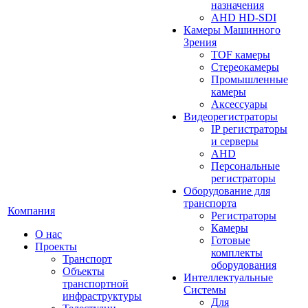
назначения
AHD HD-SDI
Камеры Машинного
Зрения
TOF камеры
Стереокамеры
Промышленные
камеры
Аксессуары
Видеорегистраторы
IP регистраторы
и серверы
AHD
Персональные
регистраторы
Оборудование для
транспорта
Компания
Регистраторы
Камеры
О нас
Готовые
Проекты
комплекты
Транспорт
оборудования
Объекты
Интеллектуальные
транспортной
Системы
инфраструктуры
Для