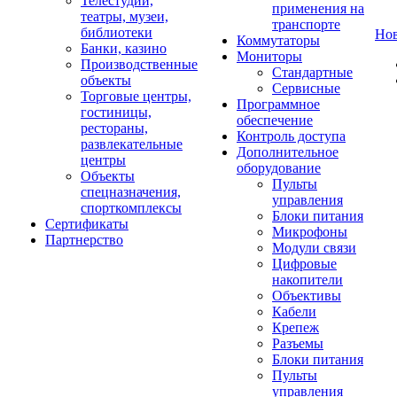
Телестудии,
применения на
театры, музеи,
транспорте
библиотеки
Но
Коммутаторы
Банки, казино
Мониторы
Производственные
Стандартные
объекты
Сервисные
Торговые центры,
Программное
гостиницы,
обеспечение
рестораны,
Контроль доступа
развлекательные
Дополнительное
центры
оборудование
Объекты
Пульты
спецназначения,
управления
спорткомплексы
Блоки питания
Сертификаты
Микрофоны
Партнерство
Модули связи
Цифровые
накопители
Объективы
Кабели
Крепеж
Разъемы
Блоки питания
Пульты
управления