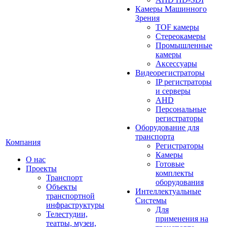
Камеры Машинного
Зрения
TOF камеры
Стереокамеры
Промышленные
камеры
Аксессуары
Видеорегистраторы
IP регистраторы
и серверы
AHD
Персональные
регистраторы
Оборудование для
транспорта
Компания
Регистраторы
Камеры
О нас
Готовые
Проекты
комплекты
Транспорт
оборудования
Объекты
Интеллектуальные
транспортной
Системы
инфраструктуры
Для
Телестудии,
применения на
театры, музеи,