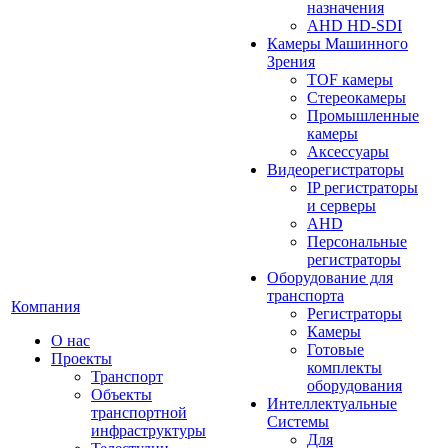
назначения
AHD HD-SDI
Камеры Машинного
Зрения
TOF камеры
Стереокамеры
Промышленные
камеры
Аксессуары
Видеорегистраторы
IP регистраторы
и серверы
AHD
Персональные
регистраторы
Оборудование для
транспорта
Компания
Регистраторы
Камеры
О нас
Готовые
Проекты
комплекты
Транспорт
оборудования
Объекты
Интеллектуальные
транспортной
Системы
инфраструктуры
Для