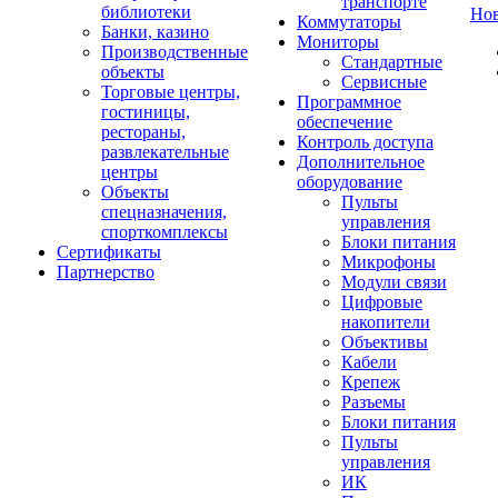
транспорте
библиотеки
Но
Коммутаторы
Банки, казино
Мониторы
Производственные
Стандартные
объекты
Сервисные
Торговые центры,
Программное
гостиницы,
обеспечение
рестораны,
Контроль доступа
развлекательные
Дополнительное
центры
оборудование
Объекты
Пульты
спецназначения,
управления
спорткомплексы
Блоки питания
Сертификаты
Микрофоны
Партнерство
Модули связи
Цифровые
накопители
Объективы
Кабели
Крепеж
Разъемы
Блоки питания
Пульты
управления
ИК