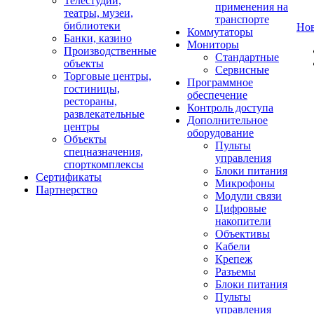
Телестудии,
применения на
театры, музеи,
транспорте
библиотеки
Но
Коммутаторы
Банки, казино
Мониторы
Производственные
Стандартные
объекты
Сервисные
Торговые центры,
Программное
гостиницы,
обеспечение
рестораны,
Контроль доступа
развлекательные
Дополнительное
центры
оборудование
Объекты
Пульты
спецназначения,
управления
спорткомплексы
Блоки питания
Сертификаты
Микрофоны
Партнерство
Модули связи
Цифровые
накопители
Объективы
Кабели
Крепеж
Разъемы
Блоки питания
Пульты
управления