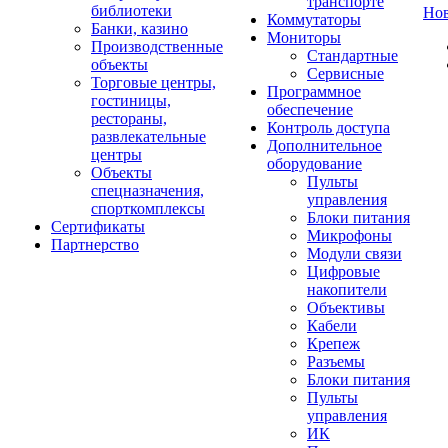
транспорте
библиотеки
Но
Коммутаторы
Банки, казино
Мониторы
Производственные
Стандартные
объекты
Сервисные
Торговые центры,
Программное
гостиницы,
обеспечение
рестораны,
Контроль доступа
развлекательные
Дополнительное
центры
оборудование
Объекты
Пульты
спецназначения,
управления
спорткомплексы
Блоки питания
Сертификаты
Микрофоны
Партнерство
Модули связи
Цифровые
накопители
Объективы
Кабели
Крепеж
Разъемы
Блоки питания
Пульты
управления
ИК