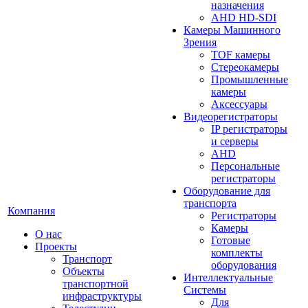
назначения
AHD HD-SDI
Камеры Машинного
Зрения
TOF камеры
Стереокамеры
Промышленные
камеры
Аксессуары
Видеорегистраторы
IP регистраторы
и серверы
AHD
Персональные
регистраторы
Оборудование для
транспорта
Компания
Регистраторы
Камеры
О нас
Готовые
Проекты
комплекты
Транспорт
оборудования
Объекты
Интеллектуальные
транспортной
Системы
инфраструктуры
Для