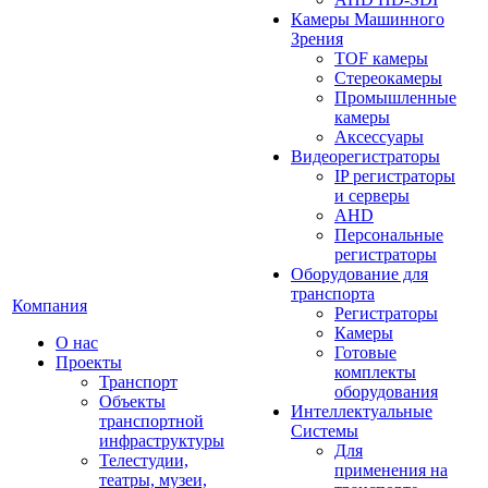
Камеры Машинного
Зрения
TOF камеры
Стереокамеры
Промышленные
камеры
Аксессуары
Видеорегистраторы
IP регистраторы
и серверы
AHD
Персональные
регистраторы
Оборудование для
транспорта
Компания
Регистраторы
Камеры
О нас
Готовые
Проекты
комплекты
Транспорт
оборудования
Объекты
Интеллектуальные
транспортной
Системы
инфраструктуры
Для
Телестудии,
применения на
театры, музеи,