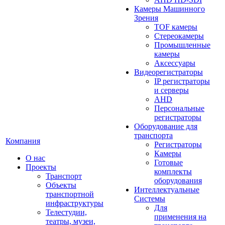
Камеры Машинного
Зрения
TOF камеры
Стереокамеры
Промышленные
камеры
Аксессуары
Видеорегистраторы
IP регистраторы
и серверы
AHD
Персональные
регистраторы
Оборудование для
транспорта
Компания
Регистраторы
Камеры
О нас
Готовые
Проекты
комплекты
Транспорт
оборудования
Объекты
Интеллектуальные
транспортной
Системы
инфраструктуры
Для
Телестудии,
применения на
театры, музеи,