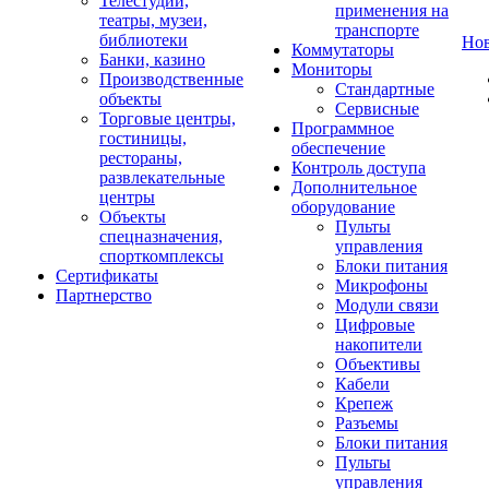
Телестудии,
применения на
театры, музеи,
транспорте
библиотеки
Но
Коммутаторы
Банки, казино
Мониторы
Производственные
Стандартные
объекты
Сервисные
Торговые центры,
Программное
гостиницы,
обеспечение
рестораны,
Контроль доступа
развлекательные
Дополнительное
центры
оборудование
Объекты
Пульты
спецназначения,
управления
спорткомплексы
Блоки питания
Сертификаты
Микрофоны
Партнерство
Модули связи
Цифровые
накопители
Объективы
Кабели
Крепеж
Разъемы
Блоки питания
Пульты
управления