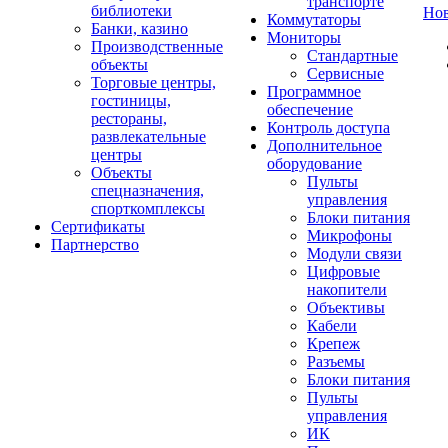
транспорте
библиотеки
Но
Коммутаторы
Банки, казино
Мониторы
Производственные
Стандартные
объекты
Сервисные
Торговые центры,
Программное
гостиницы,
обеспечение
рестораны,
Контроль доступа
развлекательные
Дополнительное
центры
оборудование
Объекты
Пульты
спецназначения,
управления
спорткомплексы
Блоки питания
Сертификаты
Микрофоны
Партнерство
Модули связи
Цифровые
накопители
Объективы
Кабели
Крепеж
Разъемы
Блоки питания
Пульты
управления
ИК