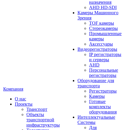
назначения
AHD HD-SDI
Камеры Машинного
Зрения
TOF камеры
Стереокамеры
Промышленные
камеры
Аксессуары
Видеорегистраторы
IP регистраторы
и серверы
AHD
Персональные
регистраторы
Оборудование для
транспорта
Компания
Регистраторы
Камеры
О нас
Готовые
Проекты
комплекты
Транспорт
оборудования
Объекты
Интеллектуальные
транспортной
Системы
инфраструктуры
Для